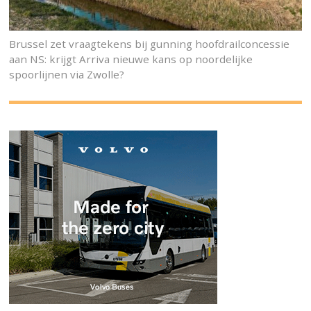
Brussel zet vraagtekens bij gunning hoofdrailconcessie
aan NS: krijgt Arriva nieuwe kans op noordelijke
spoorlijnen via Zwolle?