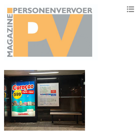
ONAFHANKELIJK PLATFORM VOOR HET PERSONENVERVOER