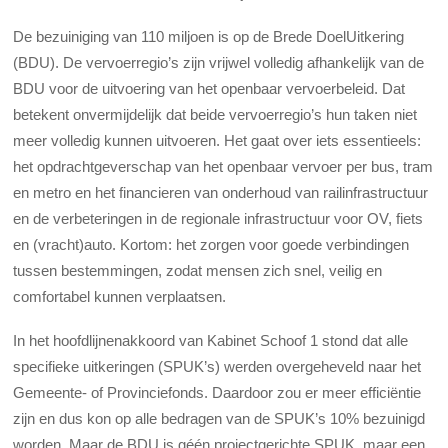
De bezuiniging van 110 miljoen is op de Brede DoelUitkering
(BDU). De vervoerregio’s zijn vrijwel volledig afhankelijk van de
BDU voor de uitvoering van het openbaar vervoerbeleid. Dat
betekent onvermijdelijk dat beide vervoerregio’s hun taken niet
meer volledig kunnen uitvoeren. Het gaat over iets essentieels:
het opdrachtgeverschap van het openbaar vervoer per bus, tram
en metro en het financieren van onderhoud van railinfrastructuur
en de verbeteringen in de regionale infrastructuur voor OV, fiets
en (vracht)auto. Kortom: het zorgen voor goede verbindingen
tussen bestemmingen, zodat mensen zich snel, veilig en
comfortabel kunnen verplaatsen.
In het hoofdlijnenakkoord van Kabinet Schoof 1 stond dat alle
specifieke uitkeringen (SPUK’s) werden overgeheveld naar het
Gemeente- of Provinciefonds. Daardoor zou er meer efficiëntie
zijn en dus kon op alle bedragen van de SPUK’s 10% bezuinigd
worden. Maar de BDU is géén projectgerichte SPUK, maar een