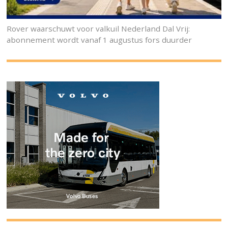
Rover waarschuwt voor valkuil Nederland Dal Vrij:
abonnement wordt vanaf 1 augustus fors duurder