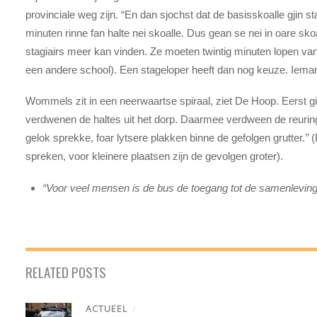
provinciale weg zijn. “En dan sjochst dat de basisskoalle gjin s
minuten rinne fan halte nei skoalle. Dus gean se nei in oare skoa
stagiairs meer kan vinden. Ze moeten twintig minuten lopen va
een andere school). Een stageloper heeft dan nog keuze. Iemand 
Wommels zit in een neerwaartse spiraal, ziet De Hoop. Eerst gi
verdwenen de haltes uit het dorp. Daarmee verdween de reuri
gelok sprekke, foar lytsere plakken binne de gefolgen grutter
spreken, voor kleinere plaatsen zijn de gevolgen groter).
“Voor veel mensen is de bus de toegang tot de samenleving
RELATED POSTS
ACTUEEL
/