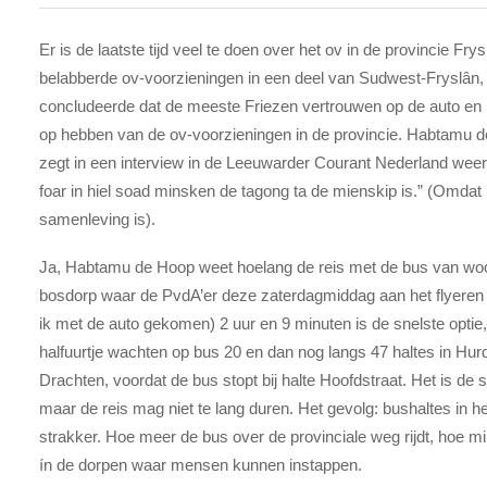
Er is de laatste tijd veel te doen over het ov in de provincie F
belabberde ov-voorzieningen in een deel van Sudwest-Fryslân, 
concludeerde dat de meeste Friezen vertrouwen op de auto e
op hebben van de ov-voorzieningen in de provincie. Habtamu
zegt in een interview in de Leeuwarder Courant Nederland weer 
foar in hiel soad minsken de tagong ta de mienskip is.” (Omdat
samenleving is).
Ja, Habtamu de Hoop weet hoelang de reis met de bus van wo
bosdorp waar de PvdA’er deze zaterdagmiddag aan het flyeren i
ik met de auto gekomen) 2 uur en 9 minuten is de snelste opti
halfuurtje wachten op bus 20 en dan nog langs 47 haltes in H
Drachten, voordat de bus stopt bij halte Hoofdstraat. Het is de s
maar de reis mag niet te lang duren. Het gevolg: bushaltes in h
strakker. Hoe meer de bus over de provinciale weg rijdt, hoe mi
ín de dorpen waar mensen kunnen instappen.