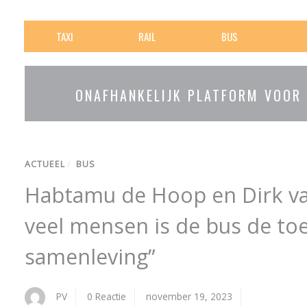
TAXI
RAIL
BUS
ONAFHANKELIJK PLATFORM VOOR
ACTUEEL
/
BUS
Habtamu de Hoop en Dirk va
veel mensen is de bus de to
samenleving”
PV
0 Reactie
november 19, 2023