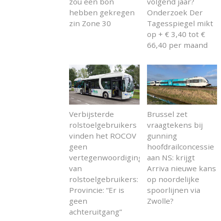
zou een bon
volgend jaar?
hebben gekregen
Onderzoek Der
zin Zone 30
Tagesspiegel mikt
op + € 3,40 tot €
66,40 per maand
Verbijsterde
Brussel zet
rolstoelgebruikers
vraagtekens bij
vinden het ROCOV
gunning
geen
hoofdrailconcessie
vertegenwoordiging
aan NS: krijgt
van
Arriva nieuwe kans
rolstoelgebruikers:
op noordelijke
Provincie: “Er is
spoorlijnen via
geen
Zwolle?
achteruitgang”