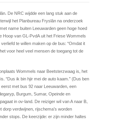
ryslân. De NRC wijdde een lang stuk aan de
terwijl het Planbureau Fryslân na onderzoek
n met name buiten Leeuwarden geen hoge hoed
 de Hoop van GL-PvdA uit het Friese Wommels
verliefd te willen maken op de bus: “Omdat it
 het voor heel veel mensen de toegang tot de
onplaats Wommels naar Beetsterzwaag is, het
s. “Dus ik bin hjir mei de auto kaam.” (Dus ben
e, eerst met bus 92 naar Leeuwarden, een
urdegaryp, Burgum, Sumar, Opeinde en
pagaat in ov-land. De reiziger wil van A naar B,
et dorp verdwijnen, rijschema’s worden
nder stops. De keerzijde: er zijn minder haltes