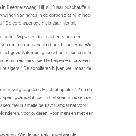
afé in Beetsterzwaag. Hij is 18 jaar buschauffeur
rdwijnen van haltes in de dorpen ziet hij minder
.’’ De coronaperiode hielp daar niet bij.
 prater. Wij willen als chauffeurs ook een
etsen met de mensen hoort ook bij ons vak. Wij
 het gevoel: ik moet gaan zitten, rijden en m’n
imte om reizigers goed te helpen – of dus een
r reizigers.’’ De scholieren blijven wel, maar de
 en wil graag door. Hij staat op plek 12 op de
dorpen. ,,Omdat it foar in hiel soad minsken de
insken mei in smelle beurs.’’ (Omdat het voor
olkinderen, voor ouderen, voor mensen met een
erdwenen. Wie de bus pakt, moet aan de