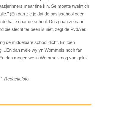
taazjerinners mear fine kin. Se moatte tweintich
lle.’’ (En dan zie je dat de basisschool geen
n de halte naar de school. Dus gaan ze naar
die slecht ter been is niet, zegt de PvdA’er.
ng de middelbare school dicht. En toen
ng. ,,En dan meie wy yn Wommels noch fan
.’’ (En dan mogen we in Wommels nog van geluk
”. Redactiefoto.