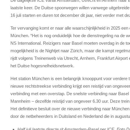
De dagelijkse ICE vanaf Amsterdam, Utrecht en Arnhem naar Ba
laatste keer. De Duitse spoorwegen willen vanwege uitgebreid
16 juli starten en duren tot december dit jaar, niet verder met d
Ter vervanging komt er naar alle waarschijnlijkheid in 2025 ee
München. “Het is nog onduidelijk hoe de dienstregeling na de 
NS International. Reizigers naar Basel moeten overdag in de
mogelijkheid is de Nightjet naar Zürich, maar die kampt regelm
rijdt volgens Treinenweb via Utrecht, Arnhem, Frankfurt Airport
het Duitse hogesnelheidsnetwerk.
Het station München is een belangrijk knooppunt voor verdere 
nieuwe rechtstreekse verbinding krijgt een reistijd van ongeveer
verbinding met een overstap. De snelste verbinding naar Base
Mannheim – dezelfde reistijd van ongeveer 6.30 uur. Deze trein
Het definitieve besluit over de nieuwe verbinding naar München 
door de netbeheerders in Duitsland en Nederland die in augustu
Half juli laatste directe rit Amsterdam-Basel per ICE. Foto