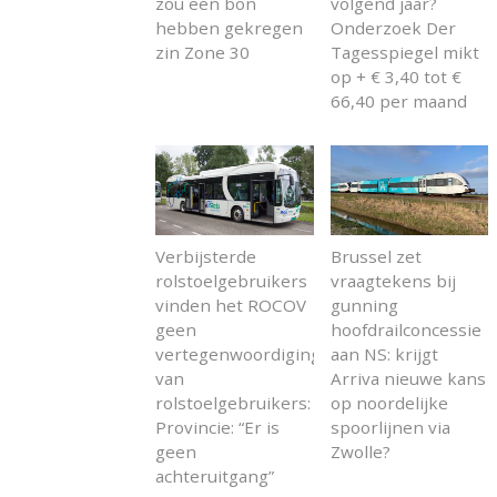
zou een bon
volgend jaar?
hebben gekregen
Onderzoek Der
zin Zone 30
Tagesspiegel mikt
op + € 3,40 tot €
66,40 per maand
Verbijsterde
Brussel zet
rolstoelgebruikers
vraagtekens bij
vinden het ROCOV
gunning
geen
hoofdrailconcessie
vertegenwoordiging
aan NS: krijgt
van
Arriva nieuwe kans
rolstoelgebruikers:
op noordelijke
Provincie: “Er is
spoorlijnen via
geen
Zwolle?
achteruitgang”