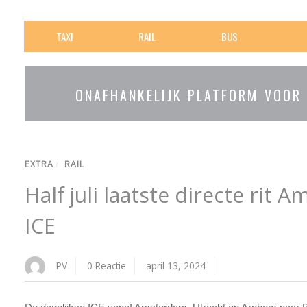
TAXI
RAIL
BUS
ONAFHANKELIJK PLATFORM VOOR
EXTRA
/
RAIL
Half juli laatste directe rit
ICE
PV
0 Reactie
april 13, 2024