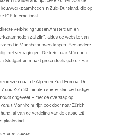
sel in Zwitserland rijdt deze zomer voor de
e bouwwerkzaamheden in Zuid-Duitsland, die op
eze ICE International.
n directe verbinding tussen Amsterdam en
werkzaamheden zal zijn”, aldus de website van
 toekomst in Mannheim overstappen. Een andere
atig met vertragingen.
De trein naar München
 en Stuttgart en maakt grotendeels gebruik van
treinreizen naar de Alpen en Zuid-Europa. De
 7 uur. Zo’n 30 minuten sneller dan de huidige
l houdt ongeveer – met de overstap op
 vanuit Mannheim rijdt ook door naar Zürich.
hangt af van de verdeling van de capaciteit
s plaatsvindt.
 DB/Claus Weber.