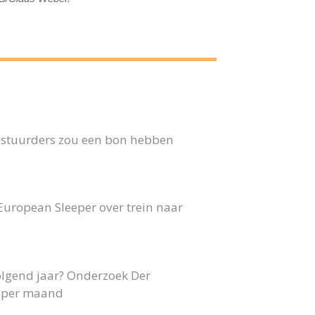
 bestuurders zou een bon hebben
 European Sleeper over trein naar
olgend jaar? Onderzoek Der
40 per maand