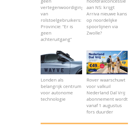
geen
hoofdrailconcessie
vertegenwoordiging
aan NS: krijgt
van
Arriva nieuwe kans
rolstoelgebruikers:
op noordelijke
Provincie: “Er is
spoorlijnen via
geen
Zwolle?
achteruitgang”
Londen als
Rover waarschuwt
belangrijk centrum
voor valkuil
voor autonome
Nederland Dal Vrij:
technologie
abonnement wordt
vanaf 1 augustus
fors duurder