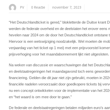
PV
0 Reactie
november 7, 2023
“Het Deutschlandticket is gered,” blokletterde de Duitse kra
werden de federale overheid en de deelstaten het erover eens n
hevelen naar 2024 om de door het Deutschlandticket ontstane te
Hiervoor is een wetswijziging noodzakelijk. Wel moeten de mobilite
verjaardag van het ticket op 1 mei) met een prijsvoorstel komen
prijsverhoging voor het maandabonnement lijkt niet uitgesloten
Na weken van discussie en waarschuwingen dat het Deutschland
en deelstaatregeringen het maandagavond toch eens geworden o
financiering. Gelden die dit jaar niet zijn gebruikt, moeten in
financiële nadelen veroorzaakt door goedkopere tickets bij ver
nu een concept ontwikkelen voor de implementatie van het 2024-
en “het waard is om mee door te gaan.”
De federale en deelstaatregeringen betalen miljarden euro’s aan