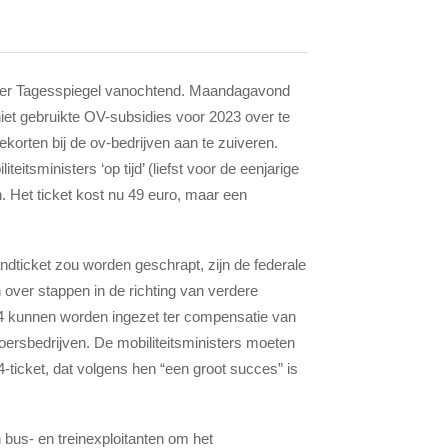
nt Der Tagesspiegel vanochtend. Maandagavond
iet gebruikte OV-subsidies voor 2023 over te
korten bij de ov-bedrijven aan te zuiveren.
itsministers ‘op tijd’ (liefst voor de eenjarige
. Het ticket kost nu 49 euro, maar een
.
ticket zou worden geschrapt, zijn de federale
ver stappen in de richting van verdere
 2024 kunnen worden ingezet ter compensatie van
voersbedrijven. De mobiliteitsministers moeten
ticket, dat volgens hen “een groot succes” is
 bus- en treinexploitanten om het