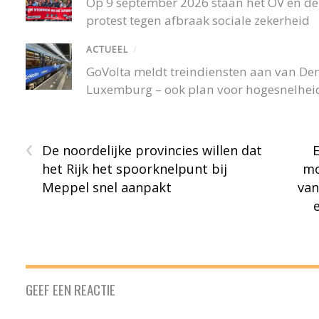
Op 9 september 2026 staan het OV en de r
protest tegen afbraak sociale zekerheid
ACTUEEL
/
GoVolta meldt treindiensten aan van De
Luxemburg – ook plan voor hogesnelheid
‹
De noordelijke provincies willen dat
het Rijk het spoorknelpunt bij
mo
Meppel snel aanpakt
van
GEEF EEN REACTIE