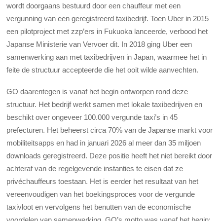
wordt doorgaans bestuurd door een chauffeur met een
vergunning van een geregistreerd taxibedrijf. Toen Uber in 2015
een pilotproject met zzp’ers in Fukuoka lanceerde, verbood het
Japanse Ministerie van Vervoer dit. In 2018 ging Uber een
samenwerking aan met taxibedrijven in Japan, waarmee het in
feite de structuur accepteerde die het ooit wilde aanvechten.
GO daarentegen is vanaf het begin ontworpen rond deze
structuur. Het bedrijf werkt samen met lokale taxibedrijven en
beschikt over ongeveer 100.000 vergunde taxi’s in 45
prefecturen. Het beheerst circa 70% van de Japanse markt voor
mobiliteitsapps en had in januari 2026 al meer dan 35 miljoen
downloads geregistreerd. Deze positie heeft het niet bereikt door
achteraf van de regelgevende instanties te eisen dat ze
privéchauffeurs toestaan. Het is eerder het resultaat van het
vereenvoudigen van het boekingsproces voor de vergunde
taxivloot en vervolgens het benutten van de economische
voordelen van samenwerking. GO’s motto was vanaf het begin: