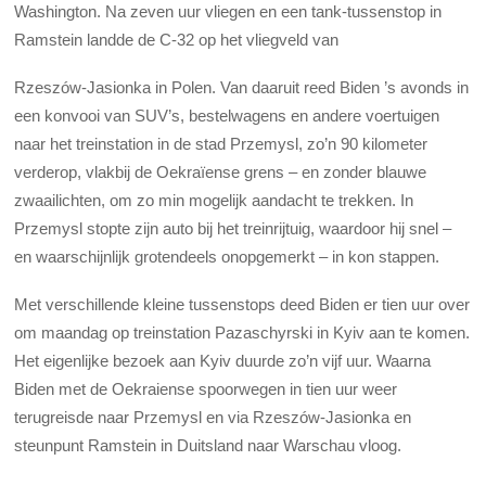
Washington. Na zeven uur vliegen en een tank-tussenstop in
Ramstein landde de C-32 op het vliegveld van
Rzeszów-Jasionka in Polen. Van daaruit reed Biden ’s avonds in
een konvooi van SUV’s, bestelwagens en andere voertuigen
naar het treinstation in de stad Przemysl, zo’n 90 kilometer
verderop, vlakbij de Oekraïense grens – en zonder blauwe
zwaailichten, om zo min mogelijk aandacht te trekken. In
Przemysl stopte zijn auto bij het treinrijtuig, waardoor hij snel –
en waarschijnlijk grotendeels onopgemerkt – in kon stappen.
Met verschillende kleine tussenstops deed Biden er tien uur over
om maandag op treinstation Pazaschyrski in Kyiv aan te komen.
Het eigenlijke bezoek aan Kyiv duurde zo’n vijf uur. Waarna
Biden met de Oekraiense spoorwegen in tien uur weer
terugreisde naar Przemysl en via Rzeszów-Jasionka en
steunpunt Ramstein in Duitsland naar Warschau vloog.