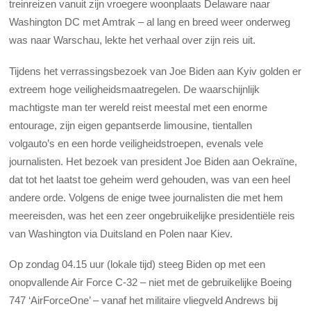
treinreizen vanuit zijn vroegere woonplaats Delaware naar
Washington DC met Amtrak – al lang en breed weer onderweg
was naar Warschau, lekte het verhaal over zijn reis uit.
Tijdens het verrassingsbezoek van Joe Biden aan Kyiv golden er
extreem hoge veiligheidsmaatregelen. De waarschijnlijk
machtigste man ter wereld reist meestal met een enorme
entourage, zijn eigen gepantserde limousine, tientallen
volgauto’s en een horde veiligheidstroepen, evenals vele
journalisten. Het bezoek van president Joe Biden aan Oekraïne,
dat tot het laatst toe geheim werd gehouden, was van een heel
andere orde. Volgens de enige twee journalisten die met hem
meereisden, was het een zeer ongebruikelijke presidentiële reis
van Washington via Duitsland en Polen naar Kiev.
Op zondag 04.15 uur (lokale tijd) steeg Biden op met een
onopvallende Air Force C-32 – niet met de gebruikelijke Boeing
747 ‘AirForceOne’ – vanaf het militaire vliegveld Andrews bij