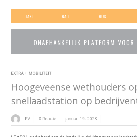
TAXI
RAIL
BUS
ONAFHANKELIJK PLATFORM VOOR
EXTRA
/
MOBILITEIT
Hoogeveense wethouders o
snellaadstation op bedrijven
PV
0 Reactie
januari 19, 2023