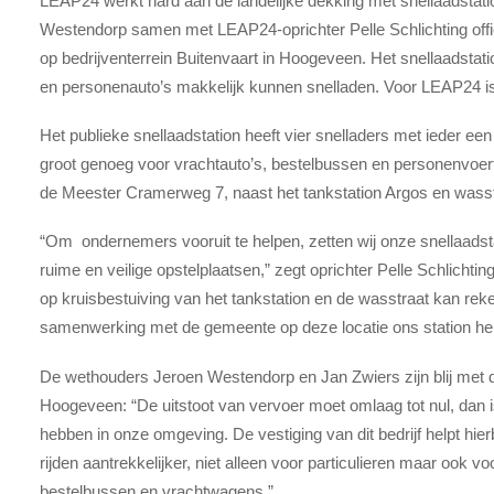
LEAP24 werkt hard aan de landelijke dekking met snellaadstat
Westendorp samen met LEAP24-oprichter Pelle Schlichting offi
op bedrijventerrein Buitenvaart in Hoogeveen. Het snellaadstatio
en personenauto’s makkelijk kunnen snelladen. Voor LEAP24 is 
Het publieke snellaadstation heeft vier snelladers met ieder e
groot genoeg voor vrachtauto’s, bestelbussen en personenvoertu
de Meester Cramerweg 7, naast het tankstation Argos en wass
“Om ondernemers vooruit te helpen, zetten wij onze snellaadsta
ruime en veilige opstelplaatsen,” zegt oprichter Pelle Schlichting
op kruisbestuiving van het tankstation en de wasstraat kan reke
samenwerking met de gemeente op deze locatie ons station he
De wethouders Jeroen Westendorp en Jan Zwiers zijn blij met de
Hoogeveen: “De uitstoot van vervoer moet omlaag tot nul, dan i
hebben in onze omgeving. De vestiging van dit bedrijf helpt hier
rijden aantrekkelijker, niet alleen voor particulieren maar ook vo
bestelbussen en vrachtwagens.”