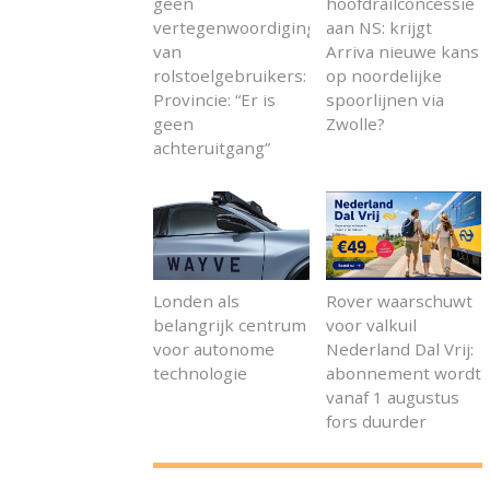
geen
hoofdrailconcessie
vertegenwoordiging
aan NS: krijgt
van
Arriva nieuwe kans
rolstoelgebruikers:
op noordelijke
Provincie: “Er is
spoorlijnen via
geen
Zwolle?
achteruitgang”
Londen als
Rover waarschuwt
belangrijk centrum
voor valkuil
voor autonome
Nederland Dal Vrij:
technologie
abonnement wordt
vanaf 1 augustus
fors duurder