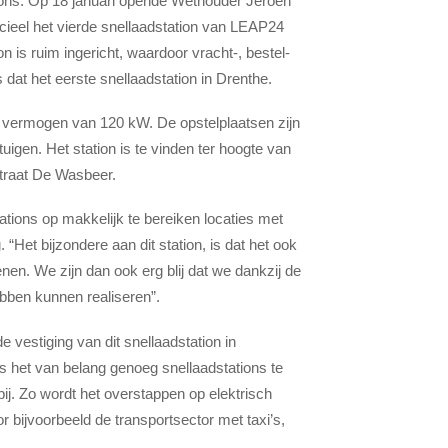
ions. Op 18 januari opende Wethouder Jeroen
cieel het vierde snellaadstation van LEAP24
n is ruim ingericht, waardoor vracht-, bestel-
dat het eerste snellaadstation in Drenthe.
en vermogen van 120 kW. De opstelplaatsen zijn
igen. Het station is te vinden ter hoogte van
traat De Wasbeer.
tions op makkelijk te bereiken locaties met
. “Het bijzondere aan dit station, is dat het ook
nen. We zijn dan ook erg blij dat we dankzij de
bben kunnen realiseren”.
 vestiging van dit snellaadstation in
s het van belang genoeg snellaadstations te
bij. Zo wordt het overstappen op elektrisch
or bijvoorbeeld de transportsector met taxi’s,