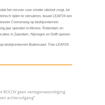
dat het vervoer voor minder uitstoot zorgt, tot
lektrisch rijden te stimuleren, bouwt LEAP24 een
 Meester Cremerweg op bedrijventerrein
orig jaar openden in Almere, Rotterdam en
 locaties in Zaandam, Nijmegen en Delft openen.
 bedrijventerrein Buitenvaart. Foto LEAP24.
 het ROCOV geen vertegenwoordiging
 geen achteruitgang”