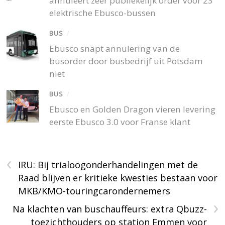
annuleert zeer publiekelijk order voor 23
elektrische Ebusco-bussen
BUS
/
Ebusco snapt annulering van de
busorder door busbedrijf uit Potsdam
niet
BUS
/
Ebusco en Golden Dragon vieren levering
eerste Ebusco 3.0 voor Franse klant
‹
IRU: Bij trialoogonderhandelingen met de
Raad blijven er kritieke kwesties bestaan voor
MKB/KMO-touringcarondernemers
›
Na klachten van buschauffeurs: extra Qbuzz-
toezichthouders op station Emmen voor