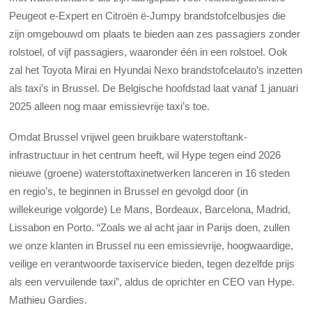
Peugeot e-Expert en Citroën ë-Jumpy brandstofcelbusjes die
zijn omgebouwd om plaats te bieden aan zes passagiers zonder
rolstoel, of vijf passagiers, waaronder één in een rolstoel. Ook
zal het Toyota Mirai en Hyundai Nexo brandstofcelauto’s inzetten
als taxi’s in Brussel. De Belgische hoofdstad laat vanaf 1 januari
2025 alleen nog maar emissievrije taxi’s toe.
Omdat Brussel vrijwel geen bruikbare waterstoftank-
infrastructuur in het centrum heeft, wil Hype tegen eind 2026
nieuwe (groene) waterstoftaxinetwerken lanceren in 16 steden
en regio’s, te beginnen in Brussel en gevolgd door (in
willekeurige volgorde) Le Mans, Bordeaux, Barcelona, Madrid,
Lissabon en Porto. “Zoals we al acht jaar in Parijs doen, zullen
we onze klanten in Brussel nu een emissievrije, hoogwaardige,
veilige en verantwoorde taxiservice bieden, tegen dezelfde prijs
als een vervuilende taxi”, aldus de oprichter en CEO van Hype.
Mathieu Gardies.