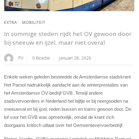
EXTRA
/
MOBILITEIT
In sommige steden rijdt het OV gewoon door
bij sneeuw en ijzel, maar niet overal
PV
0 Reactie
januari 28, 2026
Enkele weken geleden besteedde de Amsterdamse stadskrant
Het Parool nadrukkelijk aandacht aan de winterprestaties van
het Amsterdamse OV-bedrijf GVB. Terwijl andere
stadsvervoerders in Nederland het bijltje er bij neergooiden na
sneeuwval en bij ijzel, reden bussen en trams gewoon door. De
lof voor het GVB was opmerkelijk, omdat de krant zich
doorgaans kritisch uitlaat over het Gemeentevervoerbedrijf.
Elanor Jacobs, GVB’s manager Logistiek en Middelen Tram op