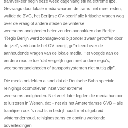
tramverkeer begin deze week dagenlang stil na extreme ijzel.
Gevraagd door lokale media waarom de trams niet meer reden,
wuifde de BVG, het Berlijnse OV-bedrijf alle kritische vragen weg
over de vraag of andere steden de winterse
weersomstandigheden beter zouden aanpakken dan Berlijn:
“Regio Berlijn werd zondagavond bijzonder zwaar getroffen door
de ijzel”, verklaarde het OV-bedrijf, geïrriteerd over de
aanhoudende vragen van de lokale media. Het voegde aan de
eerdere reactie toe “dat vergelijkingen met andere regio’s,
weersomstandigheden of transportsystemen niet nuttig zijn”.
Die media ontdekten al snel dat de Deutsche Bahn speciale
reinigingslocomotieven inzet voor extreme
weersomstandigheden. Niet veel later legden die media hun oor
te luisteren in Wenen, dat – net als het Amsterdamse GVB – alle
tramlijnen ook ‘s nachts in bedrijf houdt met uitgebreid
winteronderhoud, reinigingstrams en continu werkende
bovenleidingen.