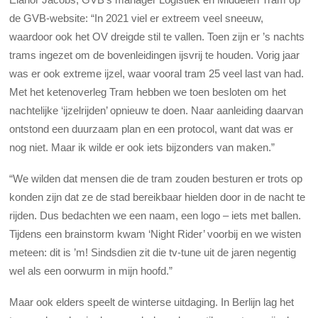
de GVB-website: “In 2021 viel er extreem veel sneeuw,
waardoor ook het OV dreigde stil te vallen. Toen zijn er ’s nachts
trams ingezet om de bovenleidingen ijsvrij te houden. Vorig jaar
was er ook extreme ijzel, waar vooral tram 25 veel last van had.
Met het ketenoverleg Tram hebben we toen besloten om het
nachtelijke ‘ijzelrijden’ opnieuw te doen. Naar aanleiding daarvan
ontstond een duurzaam plan en een protocol, want dat was er
nog niet. Maar ik wilde er ook iets bijzonders van maken.”
“We wilden dat mensen die de tram zouden besturen er trots op
konden zijn dat ze de stad bereikbaar hielden door in de nacht te
rijden. Dus bedachten we een naam, een logo – iets met ballen.
Tijdens een brainstorm kwam ‘Night Rider’ voorbij en we wisten
meteen: dit is ’m! Sindsdien zit die tv-tune uit de jaren negentig
wel als een oorwurm in mijn hoofd.”
Maar ook elders speelt de winterse uitdaging. In Berlijn lag het