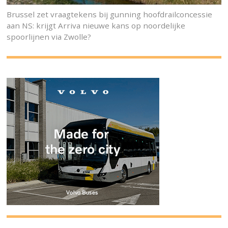
Brussel zet vraagtekens bij gunning hoofdrailconcessie
aan NS: krijgt Arriva nieuwe kans op noordelijke
spoorlijnen via Zwolle?