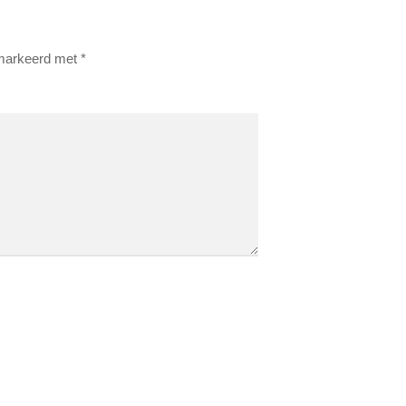
emarkeerd met
*