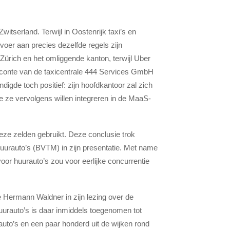
Zwitserland. Terwijl in Oostenrijk taxi’s en
voer aan precies dezelfde regels zijn
Zürich en het omliggende kanton, terwijl Uber
econte van de taxicentrale 444 Services GmbH
digde toch positief: zijn hoofdkantoor zal zich
ee ze vervolgens willen integreren in de MaaS-
eze zelden gebruikt. Deze conclusie trok
urauto’s (BVTM) in zijn presentatie. Met name
oor huurauto’s zou voor eerlijke concurrentie
e Hermann Waldner in zijn lezing over de
huurauto’s is daar inmiddels toegenomen tot
urauto’s en een paar honderd uit de wijken rond