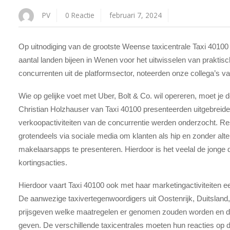
PV
0 Reactie
februari 7, 2024
Op uitnodiging van de grootste Weense taxicentrale Taxi 4010
aantal landen bijeen in Wenen voor het uitwisselen van prakti
concurrenten uit de platformsector, noteerden onze collega’s v
Wie op gelijke voet met Uber, Bolt & Co. wil opereren, moet je
Christian Holzhauser van Taxi 40100 presenteerden uitgebreid
verkoopactiviteiten van de concurrentie werden onderzocht. R
grotendeels via sociale media om klanten als hip en zonder alt
makelaarsapps te presenteren. Hierdoor is het veelal de jonge d
kortingsacties.
Hierdoor vaart Taxi 40100 ook met haar marketingactiviteiten ee
De aanwezige taxivertegenwoordigers uit Oostenrijk, Duitsland, Z
prijsgeven welke maatregelen er genomen zouden worden en d
geven. De verschillende taxicentrales moeten hun reacties op d