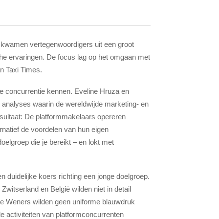
0 kwamen vertegenwoordigers uit een groot
sche ervaringen. De focus lag op het omgaan met
an Taxi Times.
 de concurrentie kennen. Eveline Hruza en
e analyses waarin de wereldwijde marketing- en
esultaat: De platformmakelaars opereren
ernatief de voordelen van hun eigen
oelgroep die je bereikt – en lokt met
n duidelijke koers richting een jonge doelgroep.
witserland en België wilden niet in detail
e Weners wilden geen uniforme blauwdruk
e activiteiten van platformconcurrenten