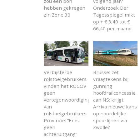
zou een bon
volgend jaar?
hebben gekregen
Onderzoek Der
zin Zone 30
Tagesspiegel mikt
op + € 3,40 tot €
66,40 per maand
Verbijsterde
Brussel zet
rolstoelgebruikers
vraagtekens bij
vinden het ROCOV
gunning
geen
hoofdrailconcessie
vertegenwoordiging
aan NS: krijgt
van
Arriva nieuwe kans
rolstoelgebruikers:
op noordelijke
Provincie: “Er is
spoorlijnen via
geen
Zwolle?
achteruitgang”