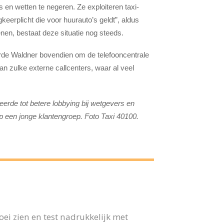
s en wetten te negeren. Ze exploiteren taxi-
gkeerplicht die voor huurauto’s geldt”, aldus
nen, bestaat deze situatie nog steeds.
rde Waldner bovendien om de telefooncentrale
 van zulke externe callcenters, waar al veel
reerde tot betere lobbying bij wetgevers en
op een jonge klantengroep. Foto Taxi 40100.
ei zien en test nadrukkelijk met