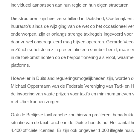
individueel aanpassen aan hun regio en hun eigen structuren.
Die structuren zijn heel verschillend in Duitsland, Oostenrijk en 
huurauto’s sinds de wijziging van de wet op het occasioneel ver
onderworpen, zijn er onlangs strenge taxiregels ingevoerd voor 
daar vrijwel ongereguleerd mag blijven opereren. Gerardo Vec
in Zürich schetste in zijn presentatie een somber beeld, maar ein
in de toekomst richten op de herpositionering als vloot, waarm
platforms.
Hoewel er in Duitsland reguleringsmogelijkheden zijn, worden d
Michael Oppermann van de Federale Vereniging van Taxi- en Hu
de invoering van vaste prijzen voor taxi’s en minimumtarieven v
met Uber kunnen zorgen.
Ook de Berlijnse taxibranche zou hiervan profiteren, benadrukt
situatie van de taxibranche in de Duitse hoofdstad. Het aantal 
4.400 officiële licenties. Er zijn ook ongeveer 1.000 illegale hu