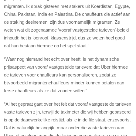
migranten. Ik sprak gisteren met stakers uit Koerdistan, Egypte,
China, Pakistan, India en Palestina. De chauffeurs die actief aan
de staking deelnemen, zijn dus voornamelijk migranten. Ze
weten wat dit zogenaamde ‘vooraf vastgestelde tarieven’-beleid
inhoudt: het is loonroof, klassenstrijd, dus ze weten heel goed
dat hun bestaan hiermee op het spel staat.”
“Waar nog niemand het echt over heeft, is het dynamische
prijsaspect van vooraf vastgestelde tarieven: dat Uber hiermee
de tarieven voor chauffeurs kan personaliseren, zodat ze
bijvoorbeeld migrantenchauffeurs minder kunnen betalen dan
Ierse chauffeurs als ze dat zouden willen.”
“Al het gepraat gaat over het feit dat vooraf vastgestelde tarieven
vaste tarieven zijn, terwijl de taximeter die wij hebben gebaseerd
is op de daadwerkelijke reistijd, als je in de file staat, enzovoorts.
Dat is natuurlijk belangrijk, maar onder die vaste tarieven van
Uber zitten algoritmes die de tarieven personaliseren en er zijn