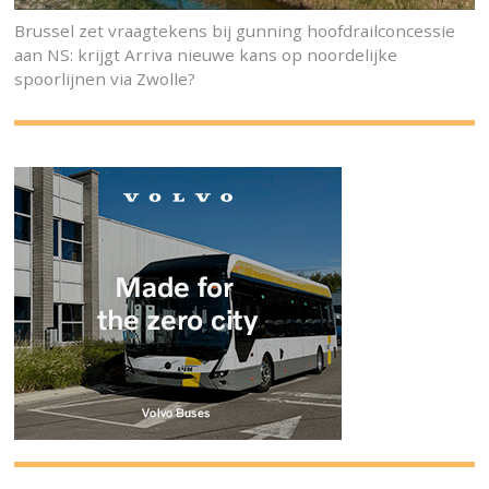
Brussel zet vraagtekens bij gunning hoofdrailconcessie
aan NS: krijgt Arriva nieuwe kans op noordelijke
spoorlijnen via Zwolle?