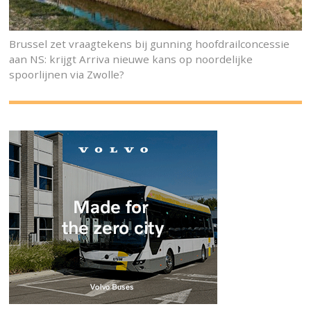
Brussel zet vraagtekens bij gunning hoofdrailconcessie
aan NS: krijgt Arriva nieuwe kans op noordelijke
spoorlijnen via Zwolle?