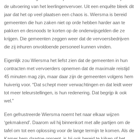
de uitvoering van het leerlingenvervoer. Uit een enquête bleek dit
jaar dat het op veel plaatsen een chaos is. Wiersma is bereid
gemeenten die hun zaken niet op orde hebben harder aan te
pakken en desnoods te korten op de onderwijsgelden die ze
krijgen. Die gemeenten zeggen weer dat de vervoersbedrijven
die zij inhuren onvoldoende personeel kunnen vinden.
Eigenlijk zou Wiersma het liefst zien dat de gemeenten in hun
contracten met vervoerders opnemen dat de maximale reistijd
45 minuten mag zijn, maar daar zijn de gemeenten volgens hem
huiverig voor. “Dat schept meer verwachtingen en dat leidt weer
tot meer teleurstellingen, is hun redenering. Dat begrijp ik ook
wel.”
Een gefrustreerde Wiersma noemt het naar elkaar wijzen
‘gekmakend’. Daarom wil hij binnenkort met alle partijen om de
tafel om tot een oplossing voor de lange termijn te komen. Als de
Kamer hem daartoe oproept, is hij ook bereid te kijken of het