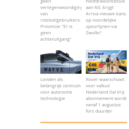
geen
hoofdrailconcessie
vertegenwoordiging
aan NS: krijgt
van
Arriva nieuwe kans
rolstoelgebruikers:
op noordelijke
Provincie: “Er is
spoorlijnen via
geen
Zwolle?
achteruitgang”
Londen als
Rover waarschuwt
belangrijk centrum
voor valkuil
voor autonome
Nederland Dal Vrij:
technologie
abonnement wordt
vanaf 1 augustus
fors duurder