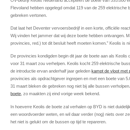
OV-bedrijf Keolis Nederland accepteert de boete van 595.000 eu
Flevoland hebben opgelegd omdat 119 van de 259 elektrische b
gebreken vertonen.
Dat laat het Deventer vervoersbedrijf in een korte, officiële rea
Wij vinden het jammer dat wij deze boete hebben ontvangen. Ma
provincies, red.) tot dit besluit heeft moeten komen.” Keolis is
De provincies kondigden begin dit jaar de boete aan als Keoli
voor 31 maart zou verhelpen. Keolis kocht 259 elektrische bu
de introductie ervan anderhalf jaar geleden
kampt de vloot met
provincies als opdrachtgever ingrepen en met een boete van 5.0
31 maart bleken de gebreken nog niet bij alle bussen verholpen
boete
, zo maakten zij eind vorige week bekend.
In hoeverre Keolis de boete zal verhalen op BYD is niet duidelijk
een woordvoerder weten, en wil daar verder (nog) niets over ze
het niet is gelukt om de bussen op tijd te repareren.