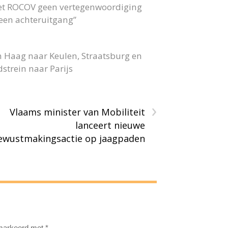
 het ROCOV geen vertegenwoordiging
 geen achteruitgang”
n Haag naar Keulen, Straatsburg en
strein naar Parijs
›
Vlaams minister van Mobiliteit
lanceert nieuwe
ewustmakingsactie op jaagpaden
emarkeerd met
*