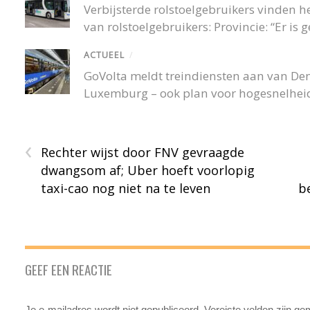
Verbijsterde rolstoelgebruikers vinden
van rolstoelgebruikers: Provincie: “Er is
ACTUEEL
/
GoVolta meldt treindiensten aan van De
Luxemburg – ook plan voor hogesnelheid
‹
Rechter wijst door FNV gevraagde
dwangsom af; Uber hoeft voorlopig
taxi-cao nog niet na te leven
b
GEEF EEN REACTIE
Je e-mailadres wordt niet gepubliceerd.
Vereiste velden zijn g