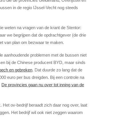
ro die de provincies Gelderland, Overijssel en
ussen in de regio IJssel-Vecht nog steeds
ctie weten na vragen van de krant de Stentor:
ar we begrijpen dat de opdrachtgever (de drie
 niet van plan om bezwaar te maken.
s de aanhoudende problemen met de bussen niet
ssen bij de Chinese producent BYD, maar sinds
 pech en gebreken
. Dat duurde zo lang dat de
00 euro per bus dreigden. Bij een controle na
.
De provincies gaan nu over tot inning van de
. Het ov-bedrijf beraadt zich daar nog over, laat
ggen. Het bedrijf wil ook niet zeggen waarom