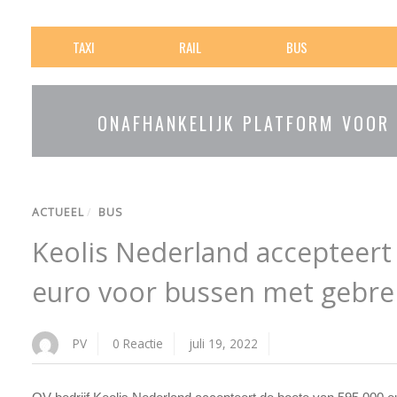
TAXI
RAIL
BUS
ONAFHANKELIJK PLATFORM VOOR
ACTUEEL
/
BUS
Keolis Nederland accepteert
euro voor bussen met gebr
PV
0 Reactie
juli 19, 2022