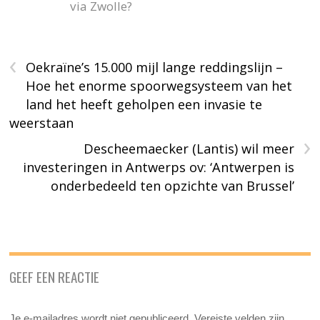
via Zwolle?
‹
Oekraïne’s 15.000 mijl lange reddingslijn –
Hoe het enorme spoorwegsysteem van het
land het heeft geholpen een invasie te
weerstaan
›
Descheemaecker (Lantis) wil meer
investeringen in Antwerps ov: ‘Antwerpen is
onderbedeeld ten opzichte van Brussel’
GEEF EEN REACTIE
Je e-mailadres wordt niet gepubliceerd.
Vereiste velden zijn