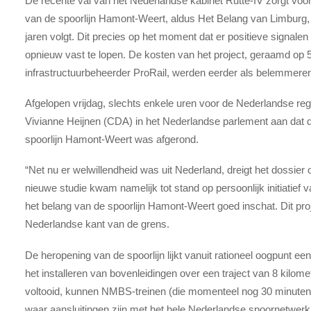
De recente val van het Nederlandse kabinet Rutte-IV zorgt voor
van de spoorlijn Hamont-Weert, aldus Het Belang van Limburg,
jaren volgt. Dit precies op het moment dat er positieve signale
opnieuw vast te lopen. De kosten van het project, geraamd op 5
infrastructuurbeheerder ProRail, werden eerder als belemmere
Afgelopen vrijdag, slechts enkele uren voor de Nederlandse reg
Vivianne Heijnen (CDA) in het Nederlandse parlement aan dat d
spoorlijn Hamont-Weert was afgerond.
“Net nu er welwillendheid was uit Nederland, dreigt het dossier 
nieuwe studie kwam namelijk tot stand op persoonlijk initiatief 
het belang van de spoorlijn Hamont-Weert goed inschat. Dit pro
Nederlandse kant van de grens.
De heropening van de spoorlijn lijkt vanuit rationeel oogpunt een
het installeren van bovenleidingen over een traject van 8 kilom
voltooid, kunnen NMBS-treinen (die momenteel nog 30 minuten s
waar aansluitingen zijn met het hele Nederlandse spoornetwerk