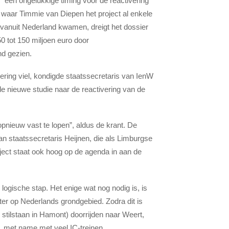
 een ongelukkige timing voor de reactivering
 waar Timmie van Diepen het project al enkele
n vanuit Nederland kwamen, dreigt het dossier
0 tot 150 miljoen euro door
nd gezien.
ering viel, kondigde staatssecretaris van IenW
e nieuwe studie naar de reactivering van de
opnieuw vast te lopen”, aldus de krant. De
van staatssecretaris Heijnen, die als Limburgse
ject staat ook hoog op de agenda in aan de
 logische stap. Het enige wat nog nodig is, is
eter op Nederlands grondgebied. Zodra dit is
tilstaan in Hamont) doorrijden naar Weert,
, met name met veel IC-treinen.