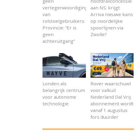
geen
hoofdrailconcessie
vertegenwoordiging
aan NS: krijgt
van
Arriva nieuwe kans
rolstoelgebruikers:
op noordelijke
Provincie: “Er is
spoorlijnen via
geen
Zwolle?
achteruitgang”
Londen als
Rover waarschuwt
belangrijk centrum
voor valkuil
voor autonome
Nederland Dal Vrij:
technologie
abonnement wordt
vanaf 1 augustus
fors duurder