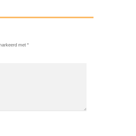
emarkeerd met
*