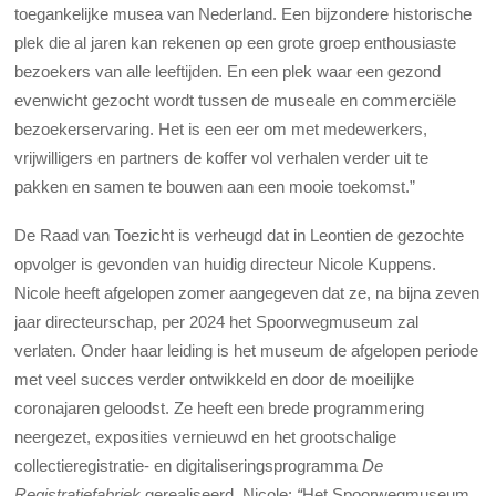
toegankelijke musea van Nederland. Een bijzondere historische
plek die al jaren kan rekenen op een grote groep enthousiaste
bezoekers van alle leeftijden. En een plek waar een gezond
evenwicht gezocht wordt tussen de museale en commerciële
bezoekerservaring. Het is een eer om met medewerkers,
vrijwilligers en partners de koffer vol verhalen verder uit te
pakken en samen te bouwen aan een mooie toekomst.”
De Raad van Toezicht is verheugd dat in Leontien de gezochte
opvolger is gevonden van huidig directeur Nicole Kuppens.
Nicole heeft afgelopen zomer aangegeven dat ze, na bijna zeven
jaar directeurschap, per 2024 het Spoorwegmuseum zal
verlaten. Onder haar leiding is het museum de afgelopen periode
met veel succes verder ontwikkeld en door de moeilijke
coronajaren geloodst. Ze heeft een brede programmering
neergezet, exposities vernieuwd en het grootschalige
collectieregistratie- en digitaliseringsprogramma
De
Registratiefabriek
gerealiseerd
.
Nicole:
“
Het Spoorwegmuseum