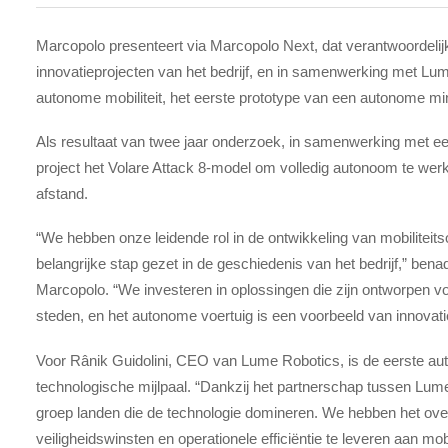
Marcopolo presenteert via Marcopolo Next, dat verantwoordelijk
innovatieprojecten van het bedrijf, en in samenwerking met Lum
autonome mobiliteit, het eerste prototype van een autonome mi
Als resultaat van twee jaar onderzoek, in samenwerking met een
project het Volare Attack 8-model om volledig autonoom te wer
afstand.
“We hebben onze leidende rol in de ontwikkeling van mobilitei
belangrijke stap gezet in de geschiedenis van het bedrijf,” be
Marcopolo. “We investeren in oplossingen die zijn ontworpen v
steden, en het autonome voertuig is een voorbeeld van innovatie
Voor Rânik Guidolini, CEO van Lume Robotics, is de eerste aut
technologische mijlpaal. “Dankzij het partnerschap tussen Lume
groep landen die de technologie domineren. We hebben het over 
veiligheidswinsten en operationele efficiëntie te leveren aan mobi