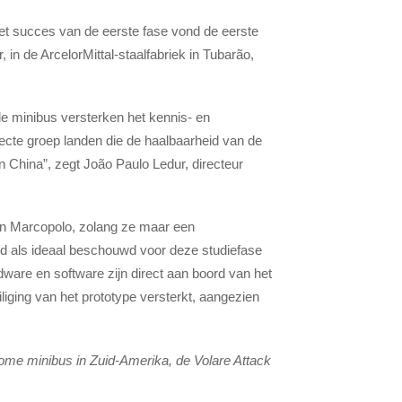
et succes van de eerste fase vond de eerste
 in de ArcelorMittal-staalfabriek in Tubarão,
de minibus versterken het kennis- en
ecte groep landen die de haalbaarheid van de
n China”, zegt João Paulo Ledur, directeur
an Marcopolo, zolang ze maar een
d als ideaal beschouwd voor deze studiefase
rdware en software zijn direct aan boord van het
liging van het prototype versterkt, aangezien
ome minibus in Zuid-Amerika, de Volare Attack