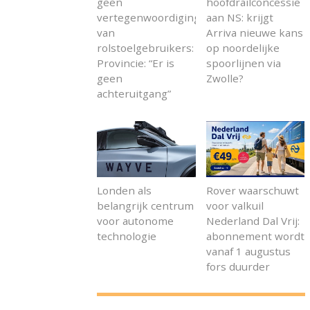
geen
hoofdrailconcessie
vertegenwoordiging
aan NS: krijgt
van
Arriva nieuwe kans
rolstoelgebruikers:
op noordelijke
Provincie: “Er is
spoorlijnen via
geen
Zwolle?
achteruitgang”
Londen als
Rover waarschuwt
belangrijk centrum
voor valkuil
voor autonome
Nederland Dal Vrij:
technologie
abonnement wordt
vanaf 1 augustus
fors duurder