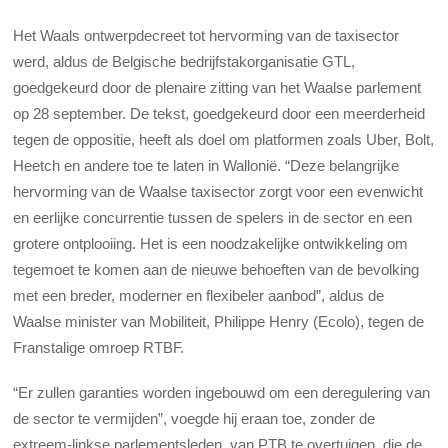
Het Waals ontwerpdecreet tot hervorming van de taxisector
werd, aldus de Belgische bedrijfstakorganisatie GTL,
goedgekeurd door de plenaire zitting van het Waalse parlement
op 28 september. De tekst, goedgekeurd door een meerderheid
tegen de oppositie, heeft als doel om platformen zoals Uber, Bolt,
Heetch en andere toe te laten in Wallonië. “Deze belangrijke
hervorming van de Waalse taxisector zorgt voor een evenwicht
en eerlijke concurrentie tussen de spelers in de sector en een
grotere ontplooiing. Het is een noodzakelijke ontwikkeling om
tegemoet te komen aan de nieuwe behoeften van de bevolking
met een breder, moderner en flexibeler aanbod”, aldus de
Waalse minister van Mobiliteit, Philippe Henry (Ecolo), tegen de
Franstalige omroep RTBF.
“Er zullen garanties worden ingebouwd om een deregulering van
de sector te vermijden”,
voegde hij eraan toe, zonder de
extreem-linkse parlementsleden van PTB te overtuigen, die de