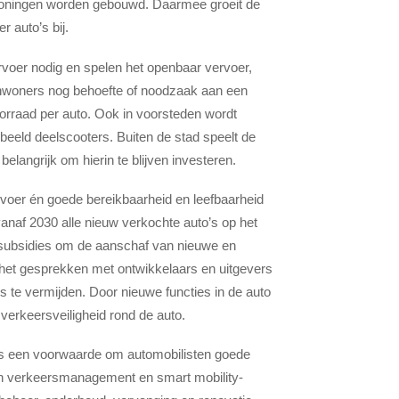
woningen worden gebouwd. Daarmee groeit de
 auto’s bij.
rvoer nodig en spelen het openbaar vervoer,
l inwoners nog behoefte of noodzaak aan een
rraad per auto. Ook in voorsteden wordt
beeld deelscooters. Buiten de stad speelt de
elangrijk om hierin te blijven investeren.
ervoer én goede bereikbaarheid en leefbaarheid
vanaf 2030 alle nieuw verkochte auto’s op het
t subsidies om de aanschaf van nieuwe en
 het gesprekken met ontwikkelaars en uitgevers
 te vermijden. Door nieuwe functies in de auto
verkeersveiligheid rond de auto.
is een voorwaarde om automobilisten goede
 in verkeersmanagement en smart mobility-