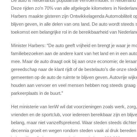
De auto is Nederlands populairste vervoermiddel. In Nederland 
Deze rijden zo’n 70% van alle afgelegde kilometers in Nederlan
Harbers maakte gisteren zijn Ontwikkelagenda Automobiliteit op
blijven geven, in alle delen van ons land. De auto wordt steeds 
toekomst een belangrijke rol in de bereikbaarheid van Nederland
Minister Harbers: “De auto geeft vrijheid en brengt je waar je m
familiebezoeken aan de andere kant van het land en in een a
mee. Maar de auto draagt ook bij aan onze economie; de leraar d
gereedschap naar de klant rijdt of de bestelauto’s die onze st
gemeenten op de auto de ruimte te blijven geven. Autovrije wij
houden aan vervoer en veel mensen hebben nog steeds graag 
parkeerplaats in de buurt.”
Het ministerie van IenW wil dat voorzieningen zoals werk, zorg,
vrienden en de sportclub, voor iedereen bereikbaar zijn en blij
belang, maar niet vanzelfsprekend. Waar steden steeds dichte
decennia groeit en wegen rondom steden vaak al druk bereden z