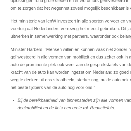
oplossingen rond grote steden en er wordt fors geïnvesteerd in
om te zorgen dat het wegennet zoveel mogelijk beschikbaar is en
Het ministerie van IenW investeert in alle soorten vervoer en 
voertuig dat Nederlanders verreweg het meest gebruiken. Dit ja
uitwerken in samenwerking met partners, waaronder ook belan
Minister Harbers: “Mensen willen en kunnen vaak niet zonder hu
geïnvesteerd in alle vormen van mobiliteit en dus zeker ook in 
auto de prominente plek ook weer aan de gesprekstafels van de 
kracht van de auto kan worden ingezet om Nederland zo goed mog
weg te denken uit ons straatbeeld, sterker nog, nu de auto ook no
het beste tijdperk van de auto nog voor ons!”
Bij de bereikbaarheid van binnensteden zijn alle vormen va
deelmobiliteit en de fiets een grote rol. Redactiefoto.