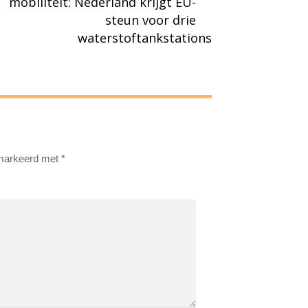
mobiliteit: Nederland krijgt EU-
steun voor drie
waterstoftankstations
emarkeerd met
*