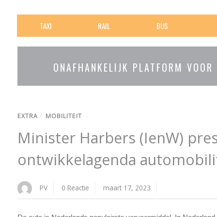
TAXI
RAIL
BUS
ONAFHANKELIJK PLATFORM VOOR
EXTRA
/
MOBILITEIT
Minister Harbers (IenW) pre
ontwikkelagenda automobili
PV
0 Reactie
maart 17, 2023