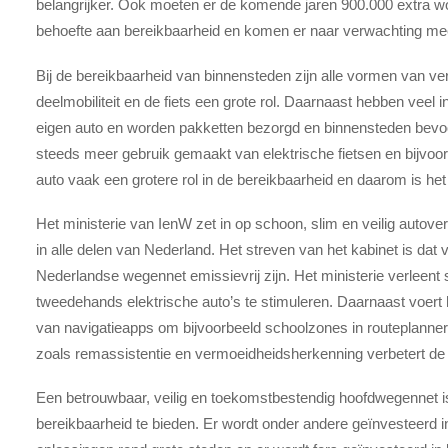
belangrijker. Ook moeten er de komende jaren 900.000 extra 
behoefte aan bereikbaarheid en komen er naar verwachting meer
Bij de bereikbaarheid van binnensteden zijn alle vormen van ve
deelmobiliteit en de fiets een grote rol. Daarnaast hebben vee
eigen auto en worden pakketten bezorgd en binnensteden bevoo
steeds meer gebruik gemaakt van elektrische fietsen en bijvoor
auto vaak een grotere rol in de bereikbaarheid en daarom is het b
Het ministerie van IenW zet in op schoon, slim en veilig autov
in alle delen van Nederland. Het streven van het kabinet is dat 
Nederlandse wegennet emissievrij zijn. Het ministerie verleen
tweedehands elektrische auto’s te stimuleren. Daarnaast voert
van navigatieapps om bijvoorbeeld schoolzones in routeplanners
zoals remassistentie en vermoeidheidsherkenning verbetert de 
Een betrouwbaar, veilig en toekomstbestendig hoofdwegennet 
bereikbaarheid te bieden. Er wordt onder andere geïnvesteerd