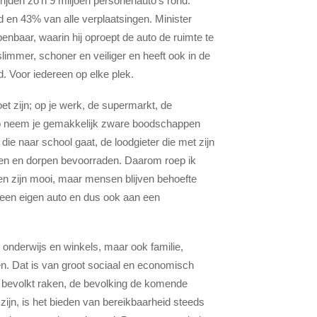
rijden zo’n 9 miljoen personenauto’s rond.
d en 43% van alle verplaatsingen. Minister
enbaar, waarin hij oproept de auto de ruimte te
slimmer, schoner en veiliger en heeft ook in de
. Voor iedereen op elke plek.
oet zijn; op je werk, de supermarkt, de
uto neem je gemakkelijk zware boodschappen
ie naar school gaat, de loodgieter die met zijn
eden en dorpen bevoorraden. Daarom roep ik
ken zijn mooi, maar mensen blijven behoefte
een eigen auto en dus ook aan een
 onderwijs en winkels, maar ook familie,
ven. Dat is van groot sociaal en economisch
r bevolkt raken, de bevolking de komende
ijn, is het bieden van bereikbaarheid steeds