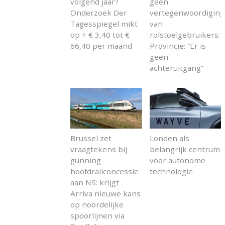
volgend jaar?
geen
Onderzoek Der
vertegenwoordiging
Tagesspiegel mikt
van
op + € 3,40 tot €
rolstoelgebruikers:
66,40 per maand
Provincie: “Er is
geen
achteruitgang”
Brussel zet
Londen als
vraagtekens bij
belangrijk centrum
gunning
voor autonome
hoofdrailconcessie
technologie
aan NS: krijgt
Arriva nieuwe kans
op noordelijke
spoorlijnen via