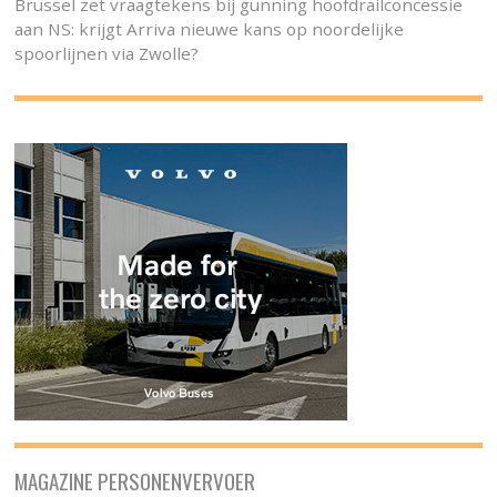
Brussel zet vraagtekens bij gunning hoofdrailconcessie
aan NS: krijgt Arriva nieuwe kans op noordelijke
spoorlijnen via Zwolle?
MAGAZINE PERSONENVERVOER