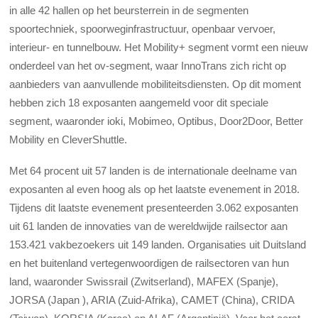
in alle 42 hallen op het beursterrein in de segmenten
spoortechniek, spoorweginfrastructuur, openbaar vervoer,
interieur- en tunnelbouw. Het Mobility+ segment vormt een nieuw
onderdeel van het ov-segment, waar InnoTrans zich richt op
aanbieders van aanvullende mobiliteitsdiensten. Op dit moment
hebben zich 18 exposanten aangemeld voor dit speciale
segment, waaronder ioki, Mobimeo, Optibus, Door2Door, Better
Mobility en CleverShuttle.
Met 64 procent uit 57 landen is de internationale deelname van
exposanten al even hoog als op het laatste evenement in 2018.
Tijdens dit laatste evenement presenteerden 3.062 exposanten
uit 61 landen de innovaties van de wereldwijde railsector aan
153.421 vakbezoekers uit 149 landen. Organisaties uit Duitsland
en het buitenland vertegenwoordigen de railsectoren van hun
land, waaronder Swissrail (Zwitserland), MAFEX (Spanje),
JORSA (Japan ), ARIA (Zuid-Afrika), CAMET (China), CRIDA