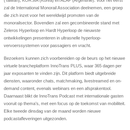
(Taiwan), KORSIA (Korea) en ALAF (Argentinië). Voor het eerst
zal de International Monorail Association deelnemen, een groep
die zich inzet voor het wereldwijd promoten van de
monorailsector. Bovendien zal een gecombineerde stand met
Zeleros Hyperloop en Hardt Hyperloop de nieuwste
ontwikkelingen presenteren in ultrasnelle hyperloop-
vervoerssystemen voor passagiers en vracht.
Bezoekers kunnen zich voorbereiden op de beurs op het nieuwe
virtuele brancheplatform InnoTrans PLUS, waar 365 dagen per
jaar exposanten te vinden zijn. Dit platform biedt uitgebreide
diensten, waaronder chats, matchmaking, livestreamed en on-
demand content, evenals webinars en een afsprakentool.
Daarnaast blikt de InnoTrans Podcast met internationale gasten
vooruit op thema’s, met een focus op de toekomst van mobiliteit.
Elke tweede dinsdag van de maand worden nieuwe
podcastafleveringen uitgezonden.