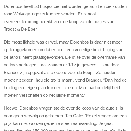
Dorenbos heeft 50 busjes die niet worden gebruikt en die zouden
rond Wolvega ingezet kunnen worden. Er is nooit
overeenstemming bereikt voor de koop van de busjes van
Troost & De Boer.”
Die mogelijkheid was er wel, maar Dorenbos is daar niet meer
op teruggekomen omdat er nooit een volledige bezichtiging van
de auto’s heeft plaatsgevonden. De stilte over de overname van
de taxivoertuigen – dat zouden er 13 zijn geweest – zou door
Brander zijn opgevat als akkoord voor de koop. “Ze hadden
moeten zeggen: hou die taxi’s maar”, vond Brander. “Dan had de
holding een eigen plan kunnen trekken. Men had duidelijkheid
moeten verschaffen op het juiste moment.”
Hoewel Dorenbos vragen stelde over de koop van de auto’s, is
daar geen vervolg op gekomen. Ten Cate: “Enkel vragen om een
prijs kan niet worden gezien als een aanvaarding. Je gaat
bovendien niet 150.000 euro betalen voor een aantal auto’s die je