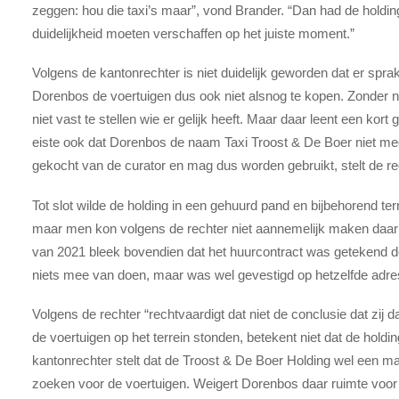
zeggen: hou die taxi’s maar”, vond Brander. “Dan had de holdi
duidelijkheid moeten verschaffen op het juiste moment.”
Volgens de kantonrechter is niet duidelijk geworden dat er spr
Dorenbos de voertuigen dus ook niet alsnog te kopen. Zonder 
niet vast te stellen wie er gelijk heeft. Maar daar leent een kort
eiste ook dat Dorenbos de naam Taxi Troost & De Boer niet m
gekocht van de curator en mag dus worden gebruikt, stelt de re
Tot slot wilde de holding in een gehuurd pand en bijbehorend ter
maar men kon volgens de rechter niet aannemelijk maken daar
van 2021 bleek bovendien dat het huurcontract was getekend d
niets mee van doen, maar was wel gevestigd op hetzelfde adre
Volgens de rechter “rechtvaardigt dat niet de conclusie dat zij daa
de voertuigen op het terrein stonden, betekent niet dat de holdin
kantonrechter stelt dat de Troost & De Boer Holding wel een ma
zoeken voor de voertuigen. Weigert Dorenbos daar ruimte voo