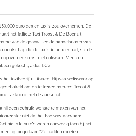
 150.000 euro dertien taxi’s zou overnemen. De
art het failliete Taxi Troost & De Boer uit
rname van de goodwill en de handelsnaam van
nnootschap die de taxi’s in beheer had, stelde
n koopovereenkomst niet nakwam. Men zou
ebben gekocht, aldus LC.nl.
et taxibedrijf uit Assen. Hij was weliswaar op
ingeschakeld om op te treden namens Troost &
immer akkoord met de aanschaf.
dat hij geen gebruik wenste te maken van het
ntonrechter niet dat het bod was aanvaard.
nt niet alle auto’s waren aanwezig toen hij het
e mening toegedaan. “Ze hadden moeten