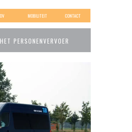
OV
MOBILITEIT
CONTACT
 HET PERSONENVERVOER