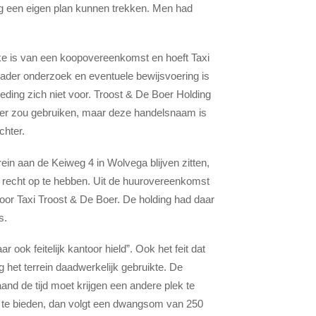
ng een eigen plan kunnen trekken. Men had
ake is van een koopovereenkomst en hoeft Taxi
nader onderzoek en eventuele bewijsvoering is
 geding zich niet voor. Troost & De Boer Holding
eer zou gebruiken, maar deze handelsnaam is
chter.
rein aan de Keiweg 4 in Wolvega blijven zitten,
 recht op te hebben. Uit de huurovereenkomst
oor Taxi Troost & De Boer. De holding had daar
s.
r ook feitelijk kantoor hield”. Ook het feit dat
g het terrein daadwerkelijk gebruikte. De
and de tijd moet krijgen een andere plek te
r te bieden, dan volgt een dwangsom van 250