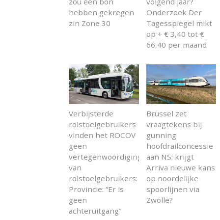
zou een bon
volgend jaar?
hebben gekregen
Onderzoek Der
zin Zone 30
Tagesspiegel mikt
op + € 3,40 tot €
66,40 per maand
Verbijsterde
Brussel zet
rolstoelgebruikers
vraagtekens bij
vinden het ROCOV
gunning
geen
hoofdrailconcessie
vertegenwoordiging
aan NS: krijgt
van
Arriva nieuwe kans
rolstoelgebruikers:
op noordelijke
Provincie: “Er is
spoorlijnen via
geen
Zwolle?
achteruitgang”