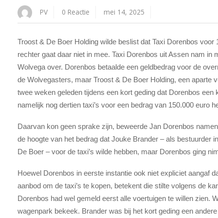
PV
0 Reactie
mei 14, 2025
Troost & De Boer Holding wilde beslist dat Taxi Dorenbos voor
rechter gaat daar niet in mee. Taxi Dorenbos uit Assen nam in ma
Wolvega over. Dorenbos betaalde een geldbedrag voor de ove
de Wolvegasters, maar Troost & De Boer Holding, een aparte ve
twee weken geleden tijdens een kort geding dat Dorenbos ee
namelijk nog dertien taxi’s voor een bedrag van 150.000 euro h
Daarvan kon geen sprake zijn, beweerde Jan Dorenbos namens h
de hoogte van het bedrag dat Jouke Brander – als bestuurder 
De Boer – voor de taxi’s wilde hebben, maar Dorenbos ging n
Hoewel Dorenbos in eerste instantie ook niet expliciet aangaf 
aanbod om de taxi’s te kopen, betekent die stilte volgens de ka
Dorenbos had wel gemeld eerst alle voertuigen te willen zien. Wa
wagenpark bekeek. Brander was bij het kort geding een ander