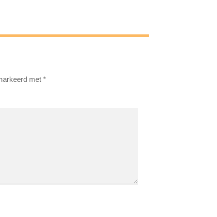
emarkeerd met
*