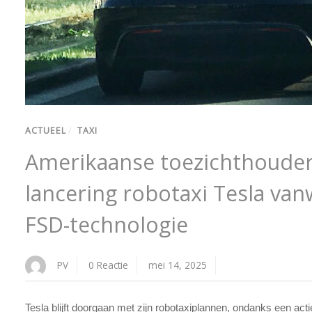
ACTUEEL
/
TAXI
Amerikaanse toezichthoude
lancering robotaxi Tesla va
FSD-technologie
PV
0 Reactie
mei 14, 2025
Tesla blijft doorgaan met zijn robotaxiplannen, ondanks een act