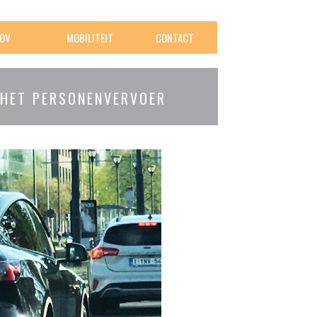
OV
MOBILITEIT
CONTACT
 HET PERSONENVERVOER