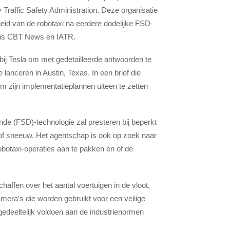
Traffic Safety Administration. Deze organisatie
igheid van de robotaxi na eerdere dodelijke FSD-
aldus CBT News en IATR.
bij Tesla om met gedetailleerde antwoorden te
lanceren in Austin, Texas. In een brief die
zijn implementatieplannen uiteen te zetten
nde (FSD)-technologie zal presteren bij beperkt
en of sneeuw. Het agentschap is ook op zoek naar
robotaxi-operaties aan te pakken en of de
chaffen over het aantal voertuigen in de vloot,
camera’s die worden gebruikt voor een veilige
gedeeltelijk voldoen aan de industrienormen