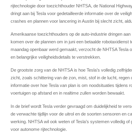
rijtechnologie door toezichthouder NHTSA, de National Highway 
dringt aan bij Tesla voor gedetailleerde informatie over de veil
crashes en plannen voor lancering in Austin bij slecht zicht, 
Amerikaanse toezichthouders op de auto-industrie dringen aan 
komen over de plannen om in juni een betaalde robotaxidienst te 
maandag openbaar werd gemaakt, verzocht de NHTSA Tesla om 
en belangrijke veiligheidsdetails te verstrekken.
De grootste zorg van de NHTSA is hoe Tesla’s volledig zelfrijde
zicht, zoals schittering van de zon, mist, stof in de lucht, reg
informatie over hoe Tesla van plan is om noodsituaties tijdens 
voertuigen op afstand en in realtime zullen worden bewaakt.
In de brief wordt Tesla verder gevraagd om duidelijkheid te vers
de verwachte tijdlijn voor de uitrol en de soorten sensoren en 
werking. NHTSA wil ook weten of Tesla’s systemen volledig of 
voor autonome rijtechnologie.