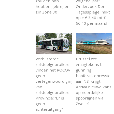
zou een bon
volgend jaar?
hebben gekregen
Onderzoek Der
zin Zone 30
Tagesspiegel mikt
op + € 3,40 tot €
66,40 per maand
Verbijsterde
Brussel zet
rolstoelgebruikers
vraagtekens bij
vinden het ROCOV
gunning
geen
hoofdrailconcessie
vertegenwoordiging
aan NS: krijgt
van
Arriva nieuwe kans
rolstoelgebruikers:
op noordelijke
Provincie: “Er is
spoorlijnen via
geen
Zwolle?
achteruitgang”