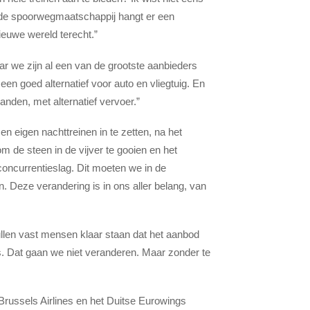
, de spoorwegmaatschappij hangt er een
euwe wereld terecht.”
maar we zijn al een van de grootste aanbieders
en goed alternatief voor auto en vliegtuig. En
landen, met alternatief vervoer.”
 eigen nachttreinen in te zetten, na het
om de steen in de vijver te gooien en het
 concurrentieslag. Dit moeten we in de
. Deze verandering is in ons aller belang, van
r zullen vast mensen klaar staan dat het aanbod
d is. Dat gaan we niet veranderen. Maar zonder te
russels Airlines en het Duitse Eurowings