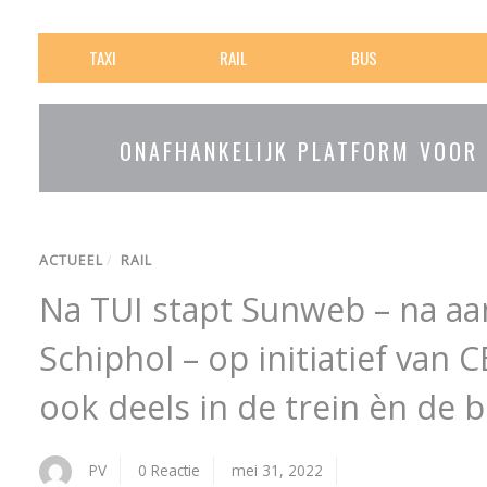
TAXI
RAIL
BUS
ONAFHANKELIJK PLATFORM VOOR
ACTUEEL
/
RAIL
Na TUI stapt Sunweb – na a
Schiphol – op initiatief van 
ook deels in de trein èn de 
PV
0 Reactie
mei 31, 2022