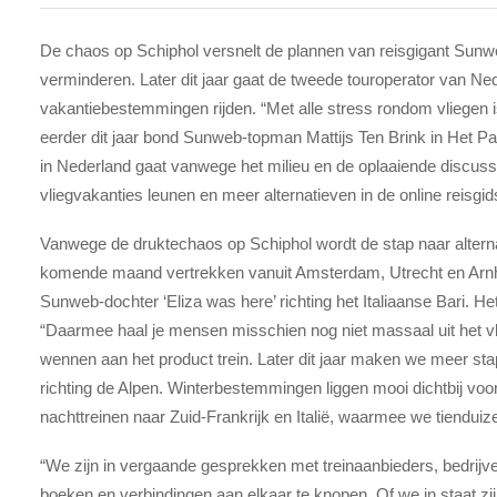
De chaos op Schiphol versnelt de plannen van reisgigant Sunw
verminderen. Later dit jaar gaat de tweede touroperator van Ne
vakantiebestemmingen rijden. “Met alle stress rondom vliegen i
eerder dit jaar bond Sunweb-topman Mattijs Ten Brink in Het Pa
in Nederland gaat vanwege het milieu en de oplaaiende discus
vliegvakanties leunen en meer alternatieven in de online reisgid
Vanwege de druktechaos op Schiphol wordt de stap naar altern
komende maand vertrekken vanuit Amsterdam, Utrecht en Arnh
Sunweb-dochter ‘Eliza was here’ richting het Italiaanse Bari. He
“Daarmee haal je mensen misschien nog niet massaal uit het vlie
wennen aan het product trein. Later dit jaar maken we meer st
richting de Alpen. Winterbestemmingen liggen mooi dichtbij voo
nachttreinen naar Zuid-Frankrijk en Italië, waarmee we tienduiz
“We zijn in vergaande gesprekken met treinaanbieders, bedrijve
boeken en verbindingen aan elkaar te knopen. Of we in staat zijn