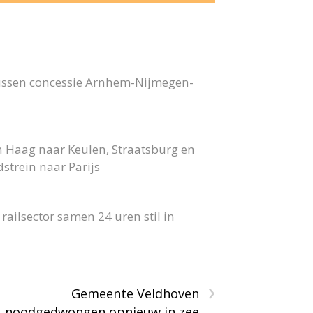
bussen concessie Arnhem-Nijmegen-
n Haag naar Keulen, Straatsburg en
strein naar Parijs
ailsector samen 24 uren stil in
›
Gemeente Veldhoven
noodgedwongen opnieuw in zee