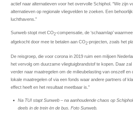
actief naar alternatieven voor het overvolle Schiphol. “We zij
alternatieven op regionale vliegvelden te zoeken. Een behoorlij
luchthavens.”
Sunweb stopt met CO
-compensatie, de ‘schaamlap’ waarmee 
2
afgekocht door mee te betalen aan CO
-projecten, zoals het p
2
De reisgroep, die voor corona in 2019 ruim een miljoen Nederla
het vervolg om duurzame vliegtuigbrandstof te kopen. Daar zal he
verder naar maatregelen om de milieubelasting van onszelf en 
lokale maatregelen of via een fonds waar andere partners of kla
effect heeft en het resultaat meetbaar is.”
Na TUI stapt Sunweb – na aanhoudende chaos op Schiphol – 
deels in de trein èn de bus. Foto Sunweb.