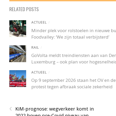
RELATED POSTS
ACTUEEL
/
Minder plek voor rolstoelen in nieuwe 
Foodvalley: ‘We zijn totaal verbijsterd’
RAIL
/
GoVolta meldt treindiensten aan van De
Luxemburg – ook plan voor hogesnelheid
ACTUEEL
/
Op 9 september 2026 staan het OV en de r
protest tegen afbraak sociale zekerheid
‹
KiM-prognose: wegverkeer komt in
2022 boven pre-Covid niveau van