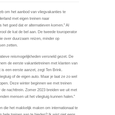
eb om het aanbod van vliegvakanties te
derland met eigen treinen naar
s het goed dat er alternatieven komen.” Al
rool de kat de bel aan. De tweede touroperator
sie over duurzaam reizen, minder op
sen zetten.
atieve reismogelijkheden versneld gezet. De
em de eerste vakantietreinen met klanten van
t is een eerste aanzet, zegt Ten Brink.
gtuig of de eigen auto. Maar je laat ze zo wel
appen. Deze winter beginnen we met treinen
r de nachttrein. Zomer 2023 breiden we uit met
enden mensen uit het vliegtuig kunnen halen.”
n die het makkelijk maken om internationaal te
 hele treinen aan te bieden? Ik wist niet eens