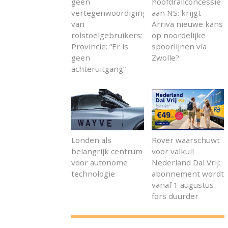
geen
hoofdrailconcessie
vertegenwoordiging
aan NS: krijgt
van
Arriva nieuwe kans
rolstoelgebruikers:
op noordelijke
Provincie: “Er is
spoorlijnen via
geen
Zwolle?
achteruitgang”
Londen als
Rover waarschuwt
belangrijk centrum
voor valkuil
voor autonome
Nederland Dal Vrij:
technologie
abonnement wordt
vanaf 1 augustus
fors duurder