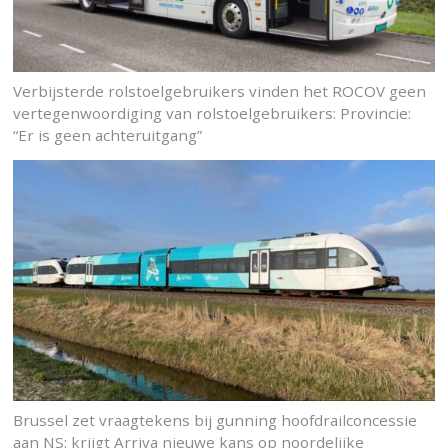
Verbijsterde rolstoelgebruikers vinden het ROCOV geen
vertegenwoordiging van rolstoelgebruikers: Provincie:
“Er is geen achteruitgang”
Brussel zet vraagtekens bij gunning hoofdrailconcessie
aan NS: krijgt Arriva nieuwe kans op noordelijke