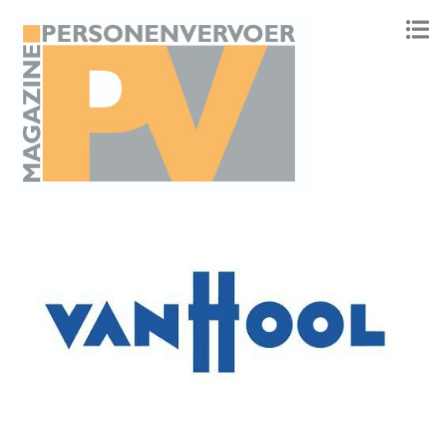
ONAFHANKELIJK PLATFORM VOOR HET PERSONENVERVOER