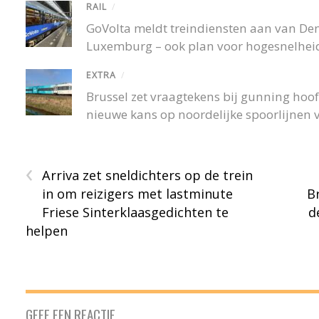
RAIL
/
GoVolta meldt treindiensten aan van De
Luxemburg – ook plan voor hogesnelheid
EXTRA
/
Brussel zet vraagtekens bij gunning hoofd
nieuwe kans op noordelijke spoorlijnen v
‹
Arriva zet sneldichters op de trein
in om reizigers met lastminute
B
Friese Sinterklaasgedichten te
d
helpen
GEEF EEN REACTIE