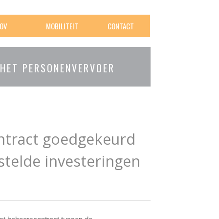
OV
MOBILITEIT
CONTACT
 HET PERSONENVERVOER
ntract goedgekeurd
telde investeringen