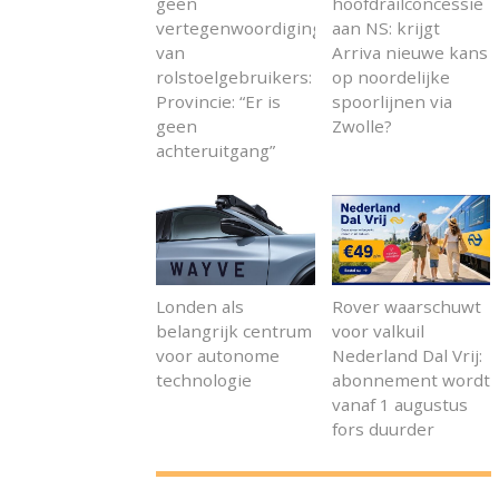
geen
hoofdrailconcessie
vertegenwoordiging
aan NS: krijgt
van
Arriva nieuwe kans
rolstoelgebruikers:
op noordelijke
Provincie: “Er is
spoorlijnen via
geen
Zwolle?
achteruitgang”
Londen als
Rover waarschuwt
belangrijk centrum
voor valkuil
voor autonome
Nederland Dal Vrij:
technologie
abonnement wordt
vanaf 1 augustus
fors duurder