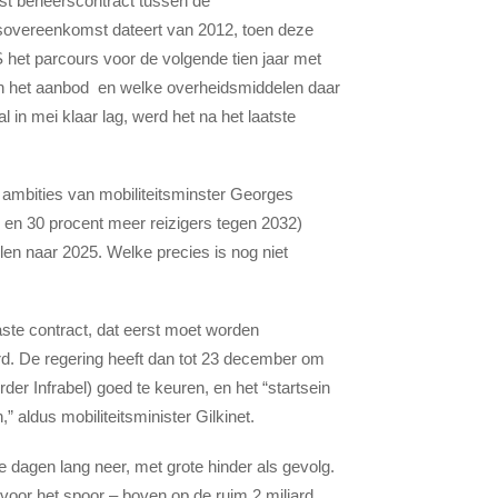
st beheerscontract tussen de
sovereenkomst dateert van 2012, toen deze
het parcours voor de volgende tien jaar met
van het aanbod en welke overheidsmiddelen daar
in mei klaar lag, werd het na het laatste
 ambities van mobiliteitsminster Georges
 en 30 procent meer reizigers tegen 2032)
len naar 2025. Welke precies is nog niet
ste contract, dat eerst moet worden
. De regering heeft dan tot 23 december om
 Infrabel) goed te keuren, en het “startsein
 aldus mobiliteitsminister Gilkinet.
 dagen lang neer, met grote hinder als gevolg.
oor het spoor – boven op de ruim 2 miljard