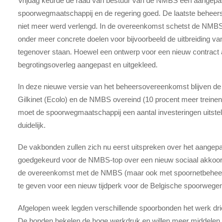
Vrijdag keurde de raad van bestuur van de NMBS een aangepa
spoorwegmaatschappij en de regering goed. De laatste beheer
niet meer werd verlengd. In de overeenkomst schetst de NMBS 
onder meer concrete doelen voor bijvoorbeeld de uitbreiding 
tegenover staan. Hoewel een ontwerp voor een nieuw contract al 
begrotingsoverleg aangepast en uitgekleed.
In deze nieuwe versie van het beheersovereenkomst blijven de
Gilkinet (Ecolo) en de NMBS overeind (10 procent meer treinen
moet de spoorwegmaatschappij een aantal investeringen uitstel
duidelijk.
De vakbonden zullen zich nu eerst uitspreken over het aangepa
goedgekeurd voor de NMBS-top over een nieuw sociaal akkoord
de overeenkomst met de NMBS (maar ook met spoornetbeheerder
te geven voor een nieuw tijdperk voor de Belgische spoorwegen,”
Afgelopen week legden verschillende spoorbonden het werk drie
De bonden hekelen de hoge werkdruk en willen meer middelen v