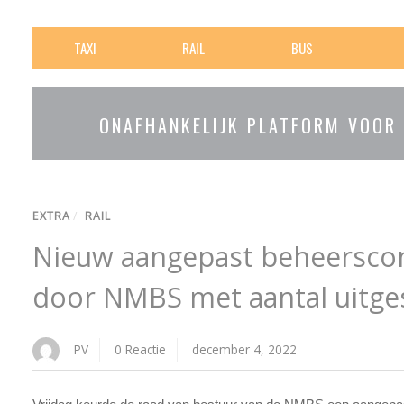
TAXI
RAIL
BUS
ONAFHANKELIJK PLATFORM VOOR
EXTRA
/
RAIL
Nieuw aangepast beheersco
door NMBS met aantal uitges
PV
0 Reactie
december 4, 2022