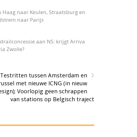
n Haag naar Keulen, Straatsburg en
strein naar Parijs
railconcessie aan NS: krijgt Arriva
ia Zwolle?
›
Testritten tussen Amsterdam en
russel met nieuwe ICNG (in nieuw
esign); Voorlopig geen schrappen
van stations op Belgisch traject