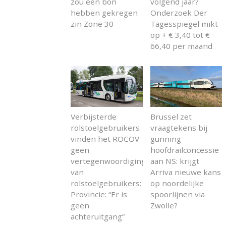
zou een bon
volgend jaar?
hebben gekregen
Onderzoek Der
zin Zone 30
Tagesspiegel mikt
op + € 3,40 tot €
66,40 per maand
Verbijsterde
Brussel zet
rolstoelgebruikers
vraagtekens bij
vinden het ROCOV
gunning
geen
hoofdrailconcessie
vertegenwoordiging
aan NS: krijgt
van
Arriva nieuwe kans
rolstoelgebruikers:
op noordelijke
Provincie: “Er is
spoorlijnen via
geen
Zwolle?
achteruitgang”