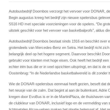
Autobusbedrijf Doornbos verzorgt het vervoer voor DONAR, de 
Begin augustus kreeg het bedrijf zijn nieuwe spelersbus gelev
S516 HD met speciale voorzieningen voor de spelers. “De grot
uitstek geschikt voor het vervoer van basketbalprofs”, aldus di
Autobusbedrijf Doornbos bestaat sinds 1916 en beschikt over 
grotendeels van Mercedes-Benz en Setra. Het bedrijf richt zich
belangrijk deel op het hogere segment. Daarvoor beschikt Doorn
gebruikt voor klanten met hoge eisen. Ook heeft het bedrijf een 
echter één bus die er in veel opzichten uitspringt, en dat is
Oostenbrug: “In de Nederlandse basketbalwereld is dit zonder t
Wie de DONAR-spelersbus eenmaal heeft gezien, beseft dat de di
het neusje van de zalm. Dat begint al aan de buitenkant. Adrie 
kregen door EvoBus is er in de MartiniPlaza, de thuishaven 
de clubkleur van DONAR, inclusief logo en de vermelding van
lichtmetalen Alcoa-velgen maken het plaatje helemaal af. Het res