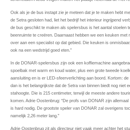
Ook als je de bus instapt zie je meteen dat je te maken hebt m
de Setra gesloten had, liet het bedrijf het interieur ingrijpen
de bus geschikt te maken als spelersbus is het aantal stoelen
beenruimte te creëren. Daarnaast hebben we een keuken met m
over aan een specialist op dat gebied. Die keuken is onmisb
ook na een wedstrijd goed eten.”
In de DONAR-spelersbus zijn ook een koffiemachine aangebrach
spoelbak met warm en koud water, plus een grote tweede koelka
aansluiting en is er LED-sfeerverlichting aan boord. Kortom: de 
dan is het belangrijkste dat de Setra van binnen biedt nog niet
stahoogte. Die is 215 centimeter, terwijl de meeste andere tou
komen. Adrie Oostenbrug: “De profs van DONAR zijn allemaal 
is hard nodig. De grootste speler van DONAR zal overigens toch
namelijk 2,26 meter lang.”
Adrie Oostenbrug zit als directeur niet vaak meer achter het st