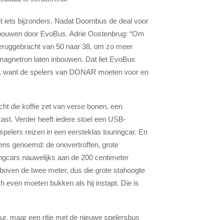
et iets bijzonders. Nadat Doornbus de deal voor
d verbouwen door EvoBus. Adrie Oostenbrug: “Om
 teruggebracht van 50 naar 38, om zo meer
agnetron laten inbouwen. Dat liet EvoBus
aar, want de spelers van DONAR moeten voor en
t die koffie zet van verse bonen, een
st. Verder heeft iedere stoel een USB-
spelers reizen in een eersteklas touringcar. En
 eens genoemd: de onovertroffen, grote
ringcars nauwelijks aan de 200 centimeter
boven de twee meter, dus die grote stahoogte
 even moeten bukken als hij instapt. Die is
uur, maar een ritje met de nieuwe spelersbus