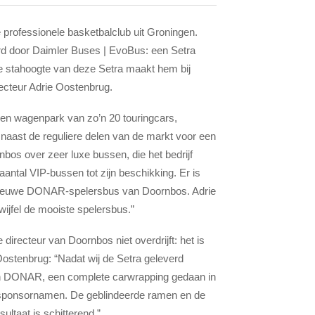
professionele basketbalclub uit Groningen.
erd door Daimler Buses | EvoBus: een Setra
e stahoogte van deze Setra maakt hem bij
recteur Adrie Oostenbrug.
een wagenpark van zo’n 20 touringcars,
 naast de reguliere delen van de markt voor een
bos over zeer luxe bussen, die het bedrijf
aantal VIP-bussen tot zijn beschikking. Er is
 de nieuwe DONAR-spelersbus van Doornbos. Adrie
wijfel de mooiste spelersbus.”
recteur van Doornbos niet overdrijft: het is
Oostenbrug: “Nadat wij de Setra geleverd
van DONAR, een complete carwrapping gedaan in
 sponsornamen. De geblindeerde ramen en de
ultaat is schitterend.”