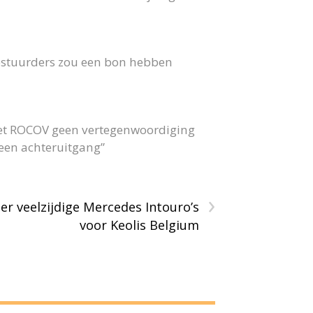
 bestuurders zou een bon hebben
 het ROCOV geen vertegenwoordiging
 geen achteruitgang”
›
ier veelzijdige Mercedes Intouro’s
voor Keolis Belgium