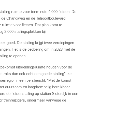
talling ruimte voor tenminste 4.000 fietsen. De
en de Changiweg en de Teleportboulevard.
ruimte voor fietsen. Dat plan komt te
g 2.000 stallingsplekken bij.
 goed. De stalling krijgt twee verdiepingen
ngen. Het is de bedoeling om in 2023 met de
lling te openen.
 toekomst uitbreidingsruimte houden voor de
traks dan ook echt een goede stalling”, zei
erregio, in een persbericht. “Met de komst
n het duurzaam en laagdrempelig bereikbaar
d de fietsenstalling op station Sloterdijk in een
or treinreizigers, ondermeer vanwege de