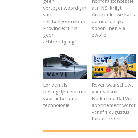
geen
hoofdrailconcessie
vertegenwoordiging
aan NS: krijgt
van
Arriva nieuwe kans
rolstoelgebruikers:
op noordelijke
Provincie: “Er is
spoorlijnen via
geen
Zwolle?
achteruitgang”
Londen als
Rover waarschuwt
belangrijk centrum
voor valkuil
voor autonome
Nederland Dal Vrij:
technologie
abonnement wordt
vanaf 1 augustus
fors duurder