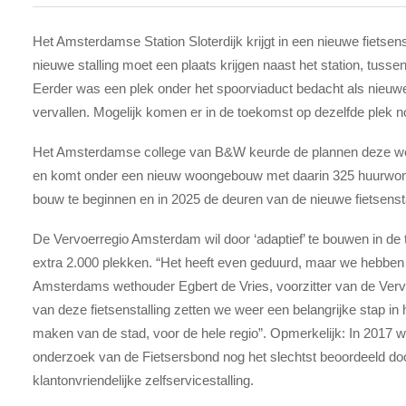
Het Amsterdamse Station Sloterdijk krijgt in een nieuwe fietsens
nieuwe stalling moet een plaats krijgen naast het station, tuss
Eerder was een plek onder het spoorviaduct bedacht als nieuwe 
vervallen. Mogelijk komen er in de toekomst op dezelfde plek no
Het Amsterdamse college van B&W keurde de plannen deze week
en komt onder een nieuw woongebouw met daarin 325 huurwoni
bouw te beginnen en in 2025 de deuren van de nieuwe fietsensta
De Vervoerregio Amsterdam wil door ‘adaptief’ te bouwen in de
extra 2.000 plekken. “Het heeft even geduurd, maar we hebben s
Amsterdams wethouder Egbert de Vries, voorzitter van de Vervo
van deze fietsenstalling zetten we weer een belangrijke stap i
maken van de stad, voor de hele regio”. Opmerkelijk: In 2017 wer
onderzoek van de Fietsersbond nog het slechtst beoordeeld do
klantonvriendelijke zelfservicestalling.