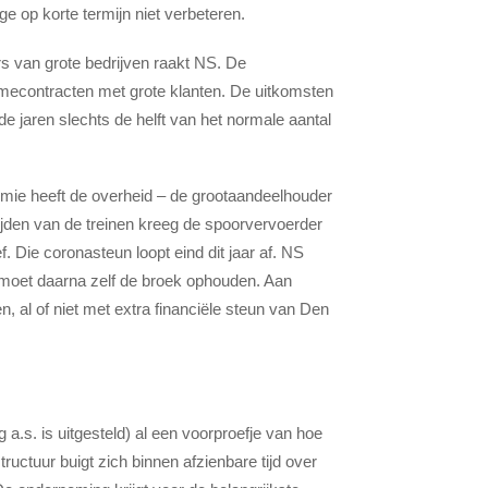
e op korte termijn niet verbeteren.
 van grote bedrijven raakt NS. De
mecontracten met grote klanten. De uitkomsten
de jaren slechts de helft van het normale aantal
emie heeft de overheid – de grootaandeelhouder
rijden van de treinen kreeg de spoorvervoerder
. Die coronasteun loopt eind dit jaar af. NS
r moet daarna zelf de broek ophouden. Aan
 al of niet met extra financiële steun van Den
a.s. is uitgesteld) al een voorproefje van hoe
ctuur buigt zich binnen afzienbare tijd over