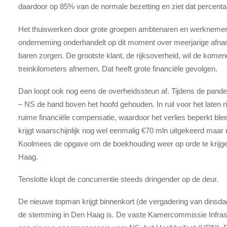
daardoor op 85% van de normale bezetting en ziet dat percentag
Het thuiswerken door grote groepen ambtenaren en werknemers
onderneming onderhandelt op dit moment over meerjarige afna
baren zorgen. De grootste klant, de rijksoverheid, wil de komen
treinkilometers afnemen. Dat heeft grote financiële gevolgen.
Dan loopt ook nog eens de overheidssteun af. Tijdens de pand
– NS de hand boven het hoofd gehouden. In ruil voor het laten 
ruime financiële compensatie, waardoor het verlies beperkt bleef
krijgt waarschijnlijk nog wel eenmalig €70 mln uitgekeerd maa
Koolmees de opgave om de boekhouding weer op orde te krijgen,
Haag.
Tenslotte klopt de concurrentie steeds dringender op de deur.
De nieuwe topman krijgt binnenkort (de vergadering van dinsdag 
de stemming in Den Haag is. De vaste Kamercommissie Infrastru