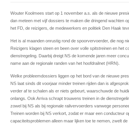
Wouter Koolmees start op 1 november a.s. als de nieuwe presid
dan meteen met vijf dossiers te maken die dringend wachten o
het FD, de reizigers, de medewerkers en politiek Den Haak tev
Het is al maanden onrustig rond de spoorvervoerder, die nog niet
Reizigers klagen steen en been over volle spitstreinen en het c
dienstregeling. Daarbij dreigt NS de komende jaren meer concur
name aan de regionale randen van het hoofdrailnet (HRN).
Welke probleemdossiers liggen op het bord van de nieuwe presid
NS laat sinds dit voorjaar minder treinen rijden dan is afgespr
verder af te schalen als er niets gebeurt, waarschuwde de hui
onlangs. Ook Arriva schrapt trouwens treinen in de dienstregeli
zowel bij NS als bij regionale railvervoerders vanwege person
Treinen worden bij NS verkort, zodat er maar een conducteur o
capaciteitsproblemen alleen maar lijken toe te nemen, zwelt de k