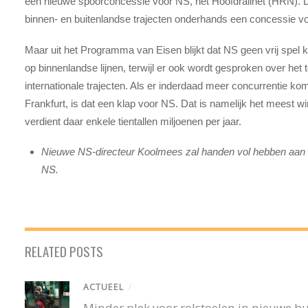
een nieuwe spoorconcessie voor NS, het Hoofdrailnet (HRN). De
binnen- en buitenlandse trajecten onderhands een concessie v
Maar uit het Programma van Eisen blijkt dat NS geen vrij spel k
op binnenlandse lijnen, terwijl er ook wordt gesproken over het
internationale trajecten. Als er inderdaad meer concurrentie komt
Frankfurt, is dat een klap voor NS. Dat is namelijk het meest 
verdient daar enkele tientallen miljoenen per jaar.
Nieuwe NS-directeur Koolmees zal handen vol hebben aan v
NS.
RELATED POSTS
ACTUEEL
/
Minder plek voor rolstoelen in nieuwe 