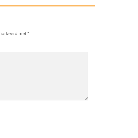
emarkeerd met
*