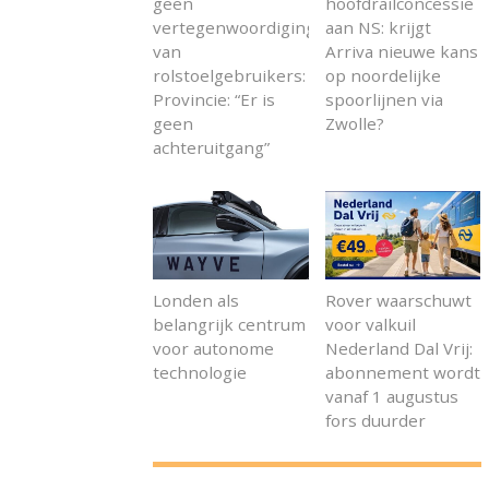
geen
hoofdrailconcessie
vertegenwoordiging
aan NS: krijgt
van
Arriva nieuwe kans
rolstoelgebruikers:
op noordelijke
Provincie: “Er is
spoorlijnen via
geen
Zwolle?
achteruitgang”
Londen als
Rover waarschuwt
belangrijk centrum
voor valkuil
voor autonome
Nederland Dal Vrij:
technologie
abonnement wordt
vanaf 1 augustus
fors duurder