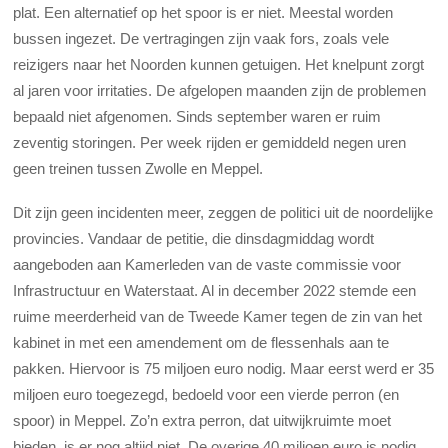
plat. Een alternatief op het spoor is er niet. Meestal worden
bussen ingezet. De vertragingen zijn vaak fors, zoals vele
reizigers naar het Noorden kunnen getuigen. Het knelpunt zorgt
al jaren voor irritaties. De afgelopen maanden zijn de problemen
bepaald niet afgenomen. Sinds september waren er ruim
zeventig storingen. Per week rijden er gemiddeld negen uren
geen treinen tussen Zwolle en Meppel.
Dit zijn geen incidenten meer, zeggen de politici uit de noordelijke
provincies. Vandaar de petitie, die dinsdagmiddag wordt
aangeboden aan Kamerleden van de vaste commissie voor
Infrastructuur en Waterstaat. Al in december 2022 stemde een
ruime meerderheid van de Tweede Kamer tegen de zin van het
kabinet in met een amendement om de flessenhals aan te
pakken. Hiervoor is 75 miljoen euro nodig. Maar eerst werd er 35
miljoen euro toegezegd, bedoeld voor een vierde perron (en
spoor) in Meppel. Zo’n extra perron, dat uitwijkruimte moet
bieden, is er nog altijd niet. De overige 40 miljoen euro is nodig