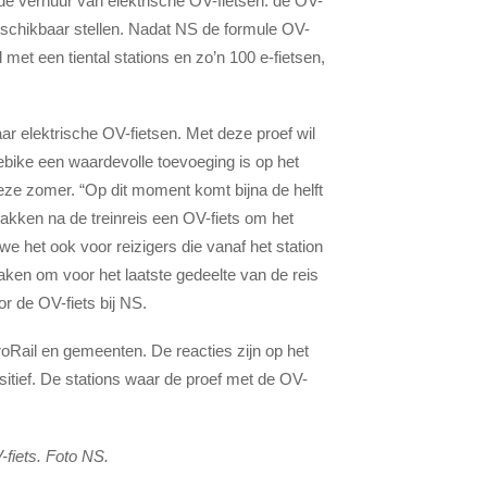
de verhuur van elektrische OV-fietsen: de OV-
beschikbaar stellen. Nadat NS de formule OV-
et een tiental stations en zo’n 100 e-fietsen,
ar elektrische OV-fietsen. Met deze proef wil
bike een waardevolle toevoeging is op het
eze zomer. “Op dit moment komt bijna de helft
 pakken na de treinreis een OV-fiets om het
we het ook voor reizigers die vanaf het station
aken om voor het laatste gedeelte van de reis
or de OV-fiets bij NS.
oRail en gemeenten. De reacties zijn op het
itief. De stations waar de proef met de OV-
fiets. Foto NS.