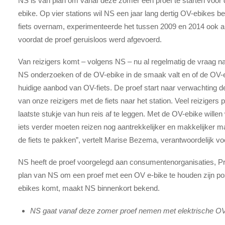
NS is van plan om vanaf deze zomer een proef te starten voor 
ebike. Op vier stations wil NS een jaar lang dertig OV-ebikes 
fiets overnam, experimenteerde het tussen 2009 en 2014 ook al m
voordat de proef geruisloos werd afgevoerd.
Van reizigers komt – volgens NS – nu al regelmatig de vraag na
NS onderzoeken of de OV-ebike in de smaak valt en of de OV-e
huidige aanbod van OV-fiets. De proef start naar verwachting d
van onze reizigers met de fiets naar het station. Veel reizigers
laatste stukje van hun reis af te leggen. Met de OV-ebike willen 
iets verder moeten reizen nog aantrekkelijker en makkelijker m
de fiets te pakken”, vertelt Marise Bezema, verantwoordelijk vo
NS heeft de proef voorgelegd aan consumentenorganisaties, Pr
plan van NS om een proef met een OV e-bike te houden zijn pos
ebikes komt, maakt NS binnenkort bekend.
NS gaat vanaf deze zomer proef nemen met elektrische OV-