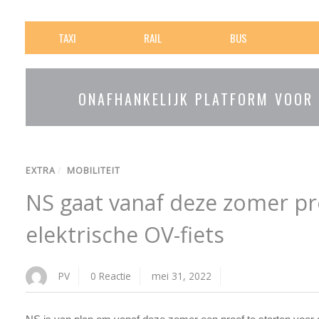
TAXI
RAIL
BUS
ONAFHANKELIJK PLATFORM VOOR
EXTRA
/
MOBILITEIT
NS gaat vanaf deze zomer p
elektrische OV-fiets
PV
0 Reactie
mei 31, 2022