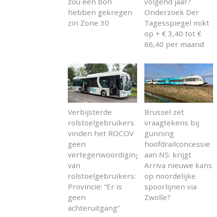
zou een bon
volgend jaar?
hebben gekregen
Onderzoek Der
zin Zone 30
Tagesspiegel mikt
op + € 3,40 tot €
66,40 per maand
Verbijsterde
Brussel zet
rolstoelgebruikers
vraagtekens bij
vinden het ROCOV
gunning
geen
hoofdrailconcessie
vertegenwoordiging
aan NS: krijgt
van
Arriva nieuwe kans
rolstoelgebruikers:
op noordelijke
Provincie: “Er is
spoorlijnen via
geen
Zwolle?
achteruitgang”