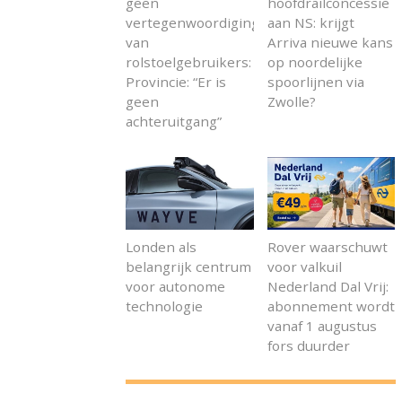
geen
hoofdrailconcessie
vertegenwoordiging
aan NS: krijgt
van
Arriva nieuwe kans
rolstoelgebruikers:
op noordelijke
Provincie: “Er is
spoorlijnen via
geen
Zwolle?
achteruitgang”
Londen als
Rover waarschuwt
belangrijk centrum
voor valkuil
voor autonome
Nederland Dal Vrij:
technologie
abonnement wordt
vanaf 1 augustus
fors duurder