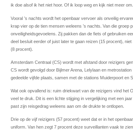
ik doe alsof ik het niet hoor. Of ik loop weg en kijk niet meer om
Vooral ’s nachts wordt het openbaar vervoer als onveilig ervaren,
krap vier op de tien mensen weleens ’s nachts. Van die groep 
onveiligheidsgevoelens. Zij pakken dan de fiets of gebruiken een
deel besluit eerder of juist later te gaan reizen (15 procent), niet 
(8 procent).
Amsterdam Centraal (CS) wordt met afstand door reizigers geno
CS wordt gevolgd door Bijlmer Arena, Lelylaan en metrostation 
gedeelde vijfde plaats, samen met de stations Muiderpoort en Sl
Wat ook opvallend is: ruim driekwart van de reizigers vind het 
veel te druk. Dit is een lichte stijging in vergelijking met een ja
past zijn reisgedrag weleens aan om de drukte te ontlopen.
Drie op de vijf reizigers (57 procent) weet dat er in het openba
uniform. Van hen zegt 7 procent deze surveillanten vaak te zie