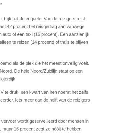
.”
 blijkt uit de enquete. Van de reizigers reist
past 42 procent het reisgedrag aan vanwege
 auto of een taxi (16 procent). Een aanzienlijk
alleen te reizen (14 procent) of thuis te blijven
emd als de plek die het meest onveilig voelt.
Noord. De hele Noord/Zuidlijn staat op een
oterdijk.
OV te druk, een kwart van hen noemt het zelfs
ar eerder. Iets meer dan de helft van de reizigers
ar vervoer wordt gesurveilleerd door mensen in
n, maar 16 procent zegt ze nóóit te hebben