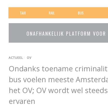
TAXI
RAIL
BUS
ONAFHANKELIJK PLATFORM VOOR
ACTUEEL
/
OV
Ondanks toename criminalite
bus voelen meeste Amsterdam
het OV; OV wordt wel steeds
ervaren