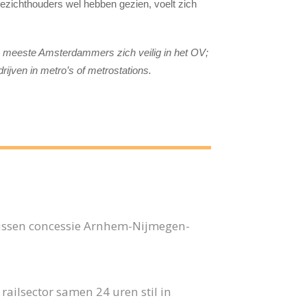
toezichthouders wel hebben gezien, voelt zich
n meeste Amsterdammers zich veilig in het OV;
ijven in metro’s of metrostations.
bussen concessie Arnhem-Nijmegen-
ailsector samen 24 uren stil in