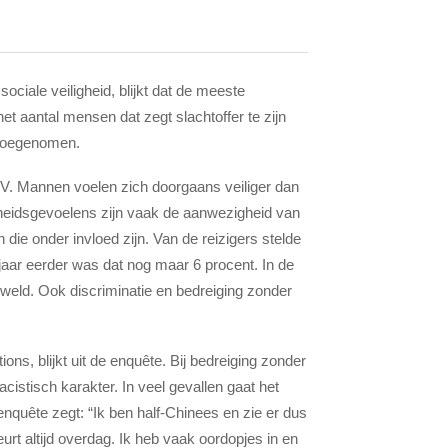
iale veiligheid, blijkt dat de meeste
 het aantal mensen
dat zegt slachtoffer te zijn
t toegenomen.
t OV. Mannen voelen zich doorgaans veiliger dan
heidsgevoelens zijn vaak de aanwezigheid van
ie onder invloed zijn. Van de reizigers stelde
n jaar eerder was dat nog maar 6 procent. In de
eweld. Ook discriminatie en bedreiging zonder
s, blijkt uit de enquête. Bij bedreiging zonder
istisch karakter. In veel gevallen gaat het
quête zegt: “Ik ben half-Chinees en zie er dus
rt altijd overdag. Ik heb vaak oordopjes in en