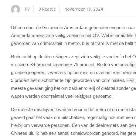
PV
0 Reactie
november 15, 2024
Uit een door de Gemeente Amsterdam gehouden enquete naar soc
Amsterdammers zich veilig voelen in het OV. Wel is inmiddels
geworden van criminaliteit in metro, bus of tram is met de helf
Ruim acht op de tien reizigers zegt zich veilig te voelen in he
vrouwen: 84 procent tegenover 79 procent. Reden van onveilig
groepen jongeren, zwervers op perrons en overlast van mensen d
9 procent het slachtoffer te zijn geworden van criminaliteit. Ee
meeste gevallen ging het om zakkenrollerij of diefstal zonder g
wapen werden door relatief veel reizigers genoemd.
De meeste misdrijven kwamen voor in de metro of op metrostation
geweld gaat het vaak om uitschelden, regelmatig ook met een rac
hierbij om verwarde personen. Een van de deelnemers aan de en
Chinees uit. Ik heb een aantal scheldwoorden gehoord, het gebeu