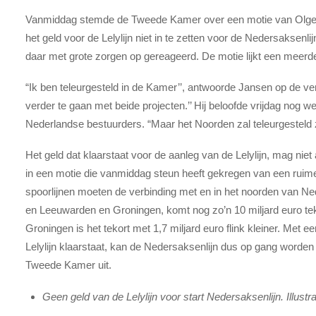
Vanmiddag stemde de Tweede Kamer over een motie van Olger 
het geld voor de Lelylijn niet in te zetten voor de Nedersaksenl
daar met grote zorgen op gereageerd. De motie lijkt een meerde
“Ik ben teleurgesteld in de Kamer’’, antwoorde Jansen op de v
verder te gaan met beide projecten.’’ Hij beloofde vrijdag nog 
Nederlandse bestuurders. “Maar het Noorden zal teleurgesteld zi
Het geld dat klaarstaat voor de aanleg van de Lelylijn, mag nie
in een motie die vanmiddag steun heeft gekregen van een ru
spoorlijnen moeten de verbinding met en in het noorden van Ned
en Leeuwarden en Groningen, komt nog zo’n 10 miljard euro t
Groningen is het tekort met 1,7 miljard euro flink kleiner. Met e
Lelylijn klaarstaat, kan de Nedersaksenlijn dus op gang worden 
Tweede Kamer uit.
Geen geld van de Lelylijn voor start Nedersaksenlijn. Illustr