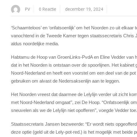
PV
0 Reactie
december 19, 2024
‘Schaamteloos’ en ‘onfatsoenlijk’ om het Noorden zo uit elkaar 
vanochtend in de Tweede Kamer tegen staatssecretaris Chris Ja
aldus noordelijke media.
Habtamu de Hoop van GroenLinks-PvdA en Eline Vedder van he
dat in het Noorden is ontstaan over de spoorlijnen. Het kabinet 
Noord-Nederland en heeft een voorstel om een deel van de pot vo
gebruiken om alvast de Nedersaksenlijn aan te leggen.
Het Noorden vreest dat daarmee de Lelylijn verder uit zicht k
met Noord-Nederland omgaat’’, zei De Hoop. “Onfatsoenlijk om u
sneuvelen als we de Lelylijn niet opofferen’’, voegde Vedder toe
Staatssecretaris Jansen bezweerde: “Er wordt niets opgeofferd. 
deze optie (geld uit de Lely-pot-red.) is het mogelijk met beide p