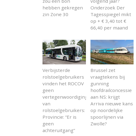
zou een bon
volgend jaar?
hebben gekregen
Onderzoek Der
zin Zone 30
Tagesspiegel mikt
op + € 3,40 tot €
66,40 per maand
Verbijsterde
Brussel zet
rolstoelgebruikers
vraagtekens bij
vinden het ROCOV
gunning
geen
hoofdrailconcessie
vertegenwoordiging
aan NS: krijgt
van
Arriva nieuwe kans
rolstoelgebruikers:
op noordelijke
Provincie: “Er is
spoorlijnen via
geen
Zwolle?
achteruitgang”