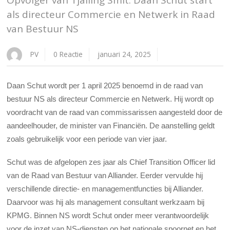
Opvolger van Tjalling Smit: Daan Schut start
als directeur Commercie en Netwerk in Raad
van Bestuur NS
PV
0 Reactie
januari 24, 2025
Daan Schut
wordt
per 1
april
2025
benoemd
in de
raad
van
bestuur
NS
als
directeur
Commercie
en
Netwerk. Hij
wordt
op
voordracht
van de
raad
van
commissarissen
aangesteld
door de
aandeelhouder
, de minister van
Financiën
. De
aanstelling
geldt
zoals
gebruikelijk
voor
een
periode
van vier
jaar
.
Schut was de afgelopen zes jaar als Chief Transition Officer lid
van de Raad van Bestuur van Alliander. Eerder vervulde hij
verschillende directie- en managementfuncties bij Alliander.
Daarvoor was hij als management consultant werkzaam bij
KPMG. Binnen NS wordt Schut onder meer verantwoordelijk
voor de inzet van NS-diensten op het nationale spoornet en het