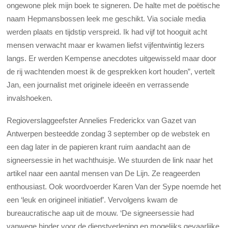
ongewone plek mijn boek te signeren. De halte met de poëtische
naam Hepmansbossen leek me geschikt. Via sociale media
werden plaats en tijdstip verspreid. Ik had vijf tot hooguit acht
mensen verwacht maar er kwamen liefst vijfentwintig lezers
langs. Er werden Kempense anecdotes uitgewisseld maar door
de rij wachtenden moest ik de gesprekken kort houden”, vertelt
Jan, een journalist met originele ideeën en verrassende
invalshoeken.
Regioverslaggeefster Annelies Frederickx van Gazet van
Antwerpen besteedde zondag 3 september op de webstek en
een dag later in de papieren krant ruim aandacht aan de
signeersessie in het wachthuisje. We stuurden de link naar het
artikel naar een aantal mensen van De Lijn. Ze reageerden
enthousiast. Ook woordvoerder Karen Van der Sype noemde het
een ‘leuk en origineel initiatief’. Vervolgens kwam de
bureaucratische aap uit de mouw. ‘De signeersessie had
vanwege hinder voor de dienstverlening en mogelijks gevaarlijke