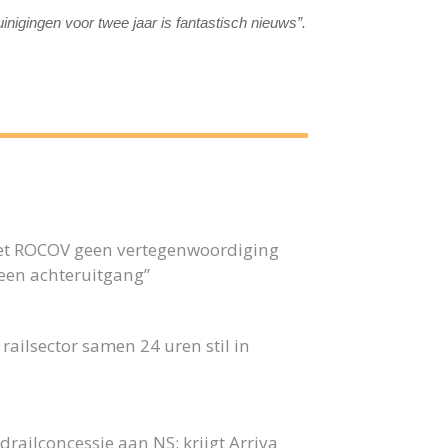
igingen voor twee jaar is fantastisch nieuws”.
 het ROCOV geen vertegenwoordiging
 geen achteruitgang”
ailsector samen 24 uren stil in
railconcessie aan NS: krijgt Arriva