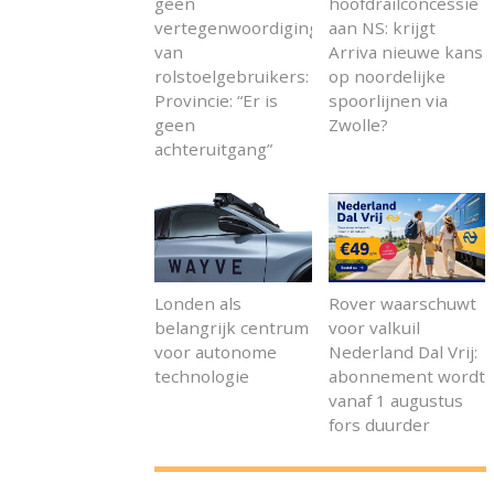
geen
hoofdrailconcessie
vertegenwoordiging
aan NS: krijgt
van
Arriva nieuwe kans
rolstoelgebruikers:
op noordelijke
Provincie: “Er is
spoorlijnen via
geen
Zwolle?
achteruitgang”
Londen als
Rover waarschuwt
belangrijk centrum
voor valkuil
voor autonome
Nederland Dal Vrij:
technologie
abonnement wordt
vanaf 1 augustus
fors duurder