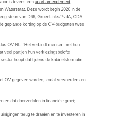
rvoor is tevens een
apart amendement
 en Waterstaat. Deze wordt begin 2026 in de
reeg steun van D66, GroenLinks/PvdA, CDA,
 de geplande korting op de OV-budgetten twee
ldus OV-NL. “Het verbindt mensen met hun
at veel partijen hun verkiezingsbelofte
sector hoopt dat tijdens de kabinetsformatie
n het OV gegeven worden, zodat vervoerders en
en dat doorvertalen in f
inanciële groei;
inigingen terug te draaien en te investeren in