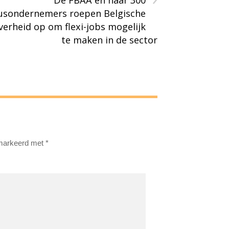
De FBAA en haar 300
usondernemers roepen Belgische
verheid op om flexi-jobs mogelijk
te maken in de sector
emarkeerd met
*