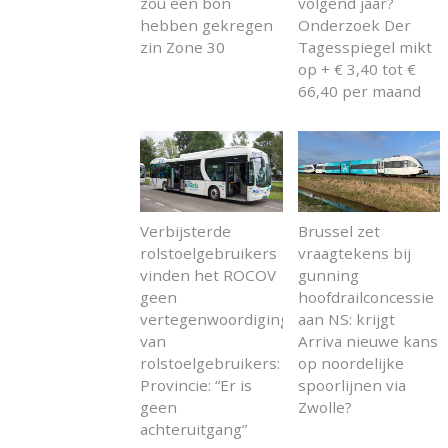
zou een bon
volgend jaar?
hebben gekregen
Onderzoek Der
zin Zone 30
Tagesspiegel mikt
op + € 3,40 tot €
66,40 per maand
Verbijsterde
Brussel zet
rolstoelgebruikers
vraagtekens bij
vinden het ROCOV
gunning
geen
hoofdrailconcessie
vertegenwoordiging
aan NS: krijgt
van
Arriva nieuwe kans
rolstoelgebruikers:
op noordelijke
Provincie: “Er is
spoorlijnen via
geen
Zwolle?
achteruitgang”