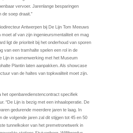
penbaar vervoer. Jarenlange besparingen
 de soep draait.”
iodirecteur Antwerpen bij De Lijn Tom Meeuws
jn moet af van zijn ingenieursmentaliteit en mag
rd ligt de prioriteit bij het onderhoud van sporen
ing van een tramhalte spelen een rol in de
ij De Lijn in samenwerking met het Museum
halte Plantin laten aanpakken. Als showcase
ctuur van de haltes van topkwaliteit moet zijn.
ia het openbaredienstencontract specifiek
ur. “De Lijn is bezig met een inhaaloperatie. De
 waren gedurende meerdere jaren te laag. In
de volgende jaren zal dit stijgen tot 45 en 50
ste tunnel­koker van het premetronetwerk in
gewerkte stations Stuivenberg, Willibrordus,