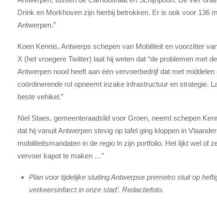
Drink en Mork­hoven zijn hierbij betrokken. Er is ook voor 136 
Antwerpen.”
Koen Kennis, Antwerps schepen van Mobiliteit en voorzitter van
X (het vroegere Twitter) laat hij weten dat “de problemen met 
Antwerpen nood heeft aan één vervoerbedrijf dat met middele
coördinerende rol opneemt inzake infrastructuur en strategie. L
beste vehikel.”
Niel Staes, gemeenteraadslid voor Groen, neemt schepen Kennis
dat hij vanuit Antwerpen stevig op tafel ging kloppen in Vlaande
mobiliteitsmandaten in de regio in zijn portfolio. Het lijkt wel o
vervoer kapot te maken …”
Plan voor tijdelijke sluiting Antwerpse premetro stuit op hefti
verkeersinfarct in onze stad’. Redactiefoto.