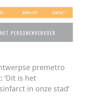
OV
MOBILITEIT
CONTACT
 HET PERSONENVERVOER
g Antwerpse premetro
 ‘Dit is het
infarct in onze stad’