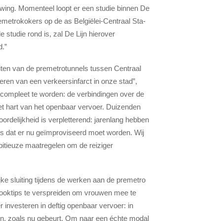
uwing. Momenteel loopt er een studie binnen De
emetrokokers op de as Belgiëlei-Centraal Sta­
studie rond is, zal De Lijn hierover
d.”
uiten van de premetrotunnels tussen Centraal
eren van een verkeersinfarct in onze stad”,
 compleet te worden: de verbindingen over de
het hart van het openbaar vervoer. Duizenden
ordelijkheid is verpletterend: jarenlang hebben
s dat er nu geïmproviseerd moet worden. Wij
itieuze maatregelen om de reiziger
e sluiting tijdens de werken aan de premetro
kooktips te verspreiden om vrouwen mee te
 investeren in deftig openbaar vervoer: in
en, zoals nu gebeurt. Om naar een échte modal