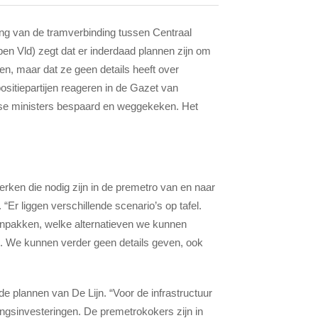
ting van de tramverbinding tussen Centraal
Open Vld) zegt dat er inderdaad plannen zijn om
en, maar dat ze geen details heeft over
ositiepartijen reageren in de Gazet van
mse ministers bespaard en weggekeken. Het
erken die nodig zijn in de premetro van en naar
Er liggen verschillende scenario’s op tafel.
pakken, welke alternatieven we kunnen
n. We kunnen verder geen details geven, ook
 de plannen van De Lijn. “Voor de infrastructuur
ngs­investeringen. De premetrokokers zijn in