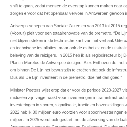
shift te gaan, zodat mensen de overstap kunnen maken naar o
zorgen ervoor dat het openbaar vervoer in Antwerpen gewoon in
Antwerps schepen van Sociale Zaken en van 2013 tot 2015 reg
(Vooruit) pleit voor een totaalrenovatie van de premetro. “De Li
niet blijven steken in de technische kant van het verhaal. Uiteraa
en technische installaties, maar ook de esthetiek en de uitstral
beleving van de reizigers. In 2015 heb ik als regiodirecteur b
Plantin-Moretus de Antwerpse designer Alex Enthoven de metro
om binnen De Lijn het bewustzijn te creëren dat ook de infrastru
Dus als De Lijn investeert in de premetro, doe het dan goed.”
Minister Peeters wijst erop dat er voor de periode 2023-2027 v
middelen zijn vrijgemaakt voor investeringen in traminfrastructu
investeringen in sporen, signalisatie, tractie en bovenleidingen
2022 heb ik 30 miljoen euro voorzien voor spoorinvesteringen en 
miljoen. In 2025 wordt ook gestart met de afwerking van de laat
Antwerpen, tussen de Carnotstraat en Schijnpoort. De vier onaf