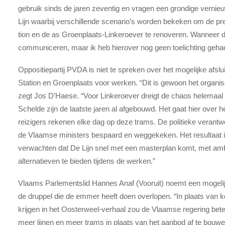
gebruik sinds de jaren zeventig en vragen een grondige vernie
Lijn waarbij verschillende scenario’s worden bekeken om de pr
tion en de as Groenplaats-Linkeroever te renoveren. Wanneer de 
communiceren, maar ik heb hierover nog geen toelichting geha
Oppositiepartij PVDA is niet te spreken over het mogelijke afsl
Station en Groenplaats voor werken. “Dit is gewoon het organis
zegt Jos D’Haese. “Voor Linkeroever dreigt de chaos helemaal
Schelde zijn de laatste jaren al afgebouwd. Het gaat hier over 
reizigers rekenen elke dag op deze trams. De politieke verantwo
de Vlaamse ministers bespaard en weggekeken. Het resultaat i
verwachten dat De Lijn snel met een masterplan komt, met amb
alternatieven te bieden tijdens de werken.”
Vlaams Parlementslid Hannes Anaf (Vooruit) noemt een mogelijk
de druppel die de emmer heeft doen overlopen. “In plaats van 
krijgen in het Oosterweel-verhaal zou de Vlaamse regering beter
meer lijnen en meer trams in plaats van het aanbod af te bouw