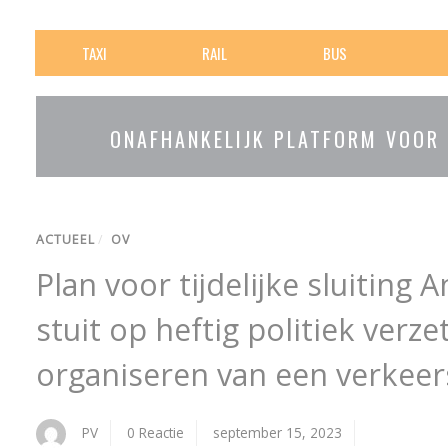
TAXI
RAIL
BUS
ONAFHANKELIJK PLATFORM VOOR
ACTUEEL
/
OV
Plan voor tijdelijke sluitin
stuit op heftig politiek verzet:
organiseren van een verkeers
PV
0 Reactie
september 15, 2023