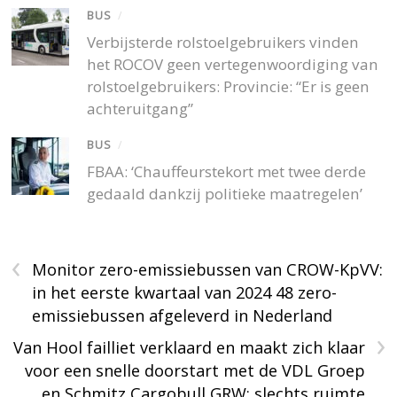
BUS
/
Verbijsterde rolstoelgebruikers vinden
het ROCOV geen vertegenwoordiging van
rolstoelgebruikers: Provincie: “Er is geen
achteruitgang”
BUS
/
FBAA: ‘Chauffeurstekort met twee derde
gedaald dankzij politieke maatregelen’
‹
Monitor zero-emissiebussen van CROW-KpVV:
in het eerste kwartaal van 2024 48 zero-
emissiebussen afgeleverd in Nederland
›
Van Hool failliet verklaard en maakt zich klaar
voor een snelle doorstart met de VDL Groep
en Schmitz Cargobull GRW; slechts ruimte