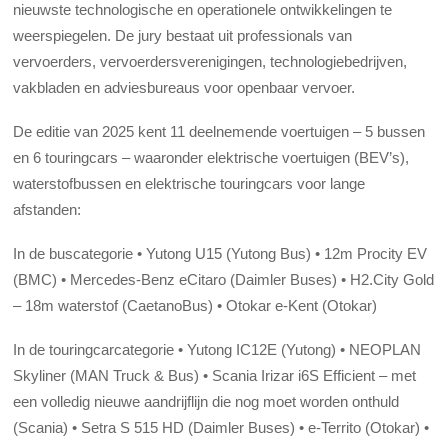
nieuwste technologische en operationele ontwikkelingen te
weerspiegelen. De jury bestaat uit professionals van
vervoerders, vervoerdersverenigingen, technologiebedrijven,
vakbladen en adviesbureaus voor openbaar vervoer.
De editie van 2025 kent 11 deelnemende voertuigen – 5 bussen
en 6 touringcars – waaronder elektrische voertuigen (BEV’s),
waterstofbussen en elektrische touringcars voor lange
afstanden:
In de buscategorie • Yutong U15 (Yutong Bus) • 12m Procity EV
(BMC) • Mercedes-Benz eCitaro (Daimler Buses) • H2.City Gold
– 18m waterstof (CaetanoBus) • Otokar e-Kent (Otokar)
In de touringcarcategorie • Yutong IC12E (Yutong) • NEOPLAN
Skyliner (MAN Truck & Bus) • Scania Irizar i6S Efficient – met
een volledig nieuwe aandrijflijn die nog moet worden onthuld
(Scania) • Setra S 515 HD (Daimler Buses) • e-Territo (Otokar) •