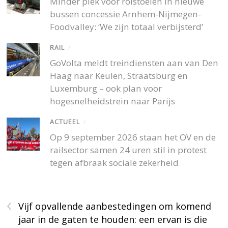
Minder plek voor rolstoelen in nieuwe
bussen concessie Arnhem-Nijmegen-
Foodvalley: ‘We zijn totaal verbijsterd’
RAIL
/
GoVolta meldt treindiensten aan van Den
Haag naar Keulen, Straatsburg en
Luxemburg – ook plan voor
hogesnelheidstrein naar Parijs
ACTUEEL
/
Op 9 september 2026 staan het OV en de
railsector samen 24 uren stil in protest
tegen afbraak sociale zekerheid
‹
Vijf opvallende aanbestedingen om komend
jaar in de gaten te houden: een ervan is die