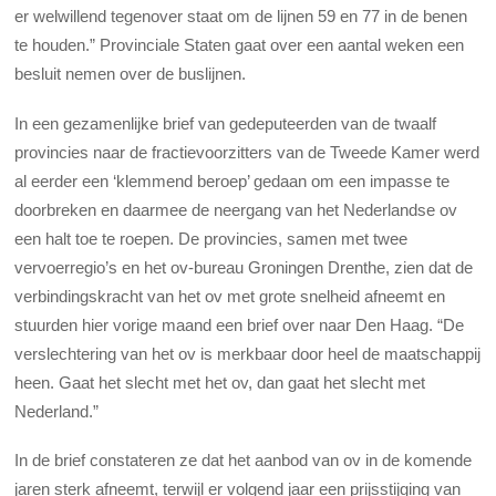
er welwillend tegenover staat om de lijnen 59 en 77 in de benen
te houden.” Provinciale Staten gaat over een aantal weken een
besluit nemen over de buslijnen.
In een gezamenlijke brief van gedeputeerden van de twaalf
provincies naar de fractievoorzitters van de Tweede Kamer werd
al eerder een ‘klemmend beroep’ gedaan om een impasse te
doorbreken en daarmee de neergang van het Nederlandse ov
een halt toe te roepen. De provincies, samen met twee
vervoerregio’s en het ov-bureau Groningen Drenthe, zien dat de
verbindingskracht van het ov met grote snelheid afneemt en
stuurden hier vorige maand een brief over naar Den Haag. “De
verslechtering van het ov is merkbaar door heel de maatschappij
heen. Gaat het slecht met het ov, dan gaat het slecht met
Nederland.”
In de brief constateren ze dat het aanbod van ov in de komende
jaren sterk afneemt, terwijl er volgend jaar een prijsstijging van