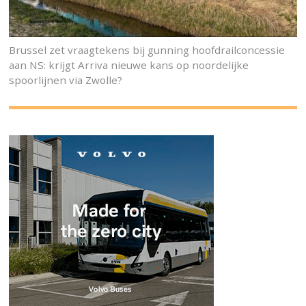
Brussel zet vraagtekens bij gunning hoofdrailconcessie
aan NS: krijgt Arriva nieuwe kans op noordelijke
spoorlijnen via Zwolle?